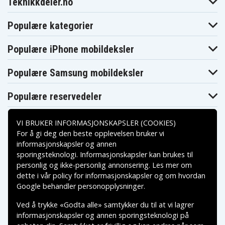
Teknikkdeler.no
Populære kategorier
Populære iPhone mobildeksler
Populære Samsung mobildeksler
Populære reservedeler
VI BRUKER INFORMASJONSKAPSLER (COOKIES)
For å gi deg den beste opplevelsen bruker vi
informasjonskapsler og annen
sporingsteknologi. Informasjonskapsler kan brukes til
Betalingsalternativer
personlig og ikke-personlig annonsering. Les mer om
dette i vår
policy for informasjonskapsler
og om hvordan
Leveringsalternativer
Google behandler personopplysninger
.
Ved å trykke «Godta alle» samtykker du til at vi lagrer
informasjonskapsler og annen sporingsteknologi på