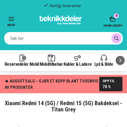
Fast frakt: 49 kr
Item
0
3
of
MENY
HANDLEKURV
3
Reservedeler Mobil
Mobiltilbehør
Kabler & Ladere
Lyd & Bilde
Pow
🔥 AUGUSTSALG – GJØR ET KUPP BLANT TUSENVIS
OPPTIL
70 %
AV PRODUKTER
Xiaomi Redmi 14 (5G) / Redmi 15 (5G) Bakdeksel -
Titan Grey