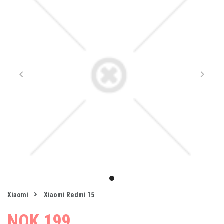
Item
1
item
of
0
Xiaomi
Xiaomi Redmi 15
1
NOK 199