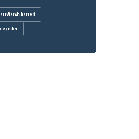
artWatch batteri
ndepeiler