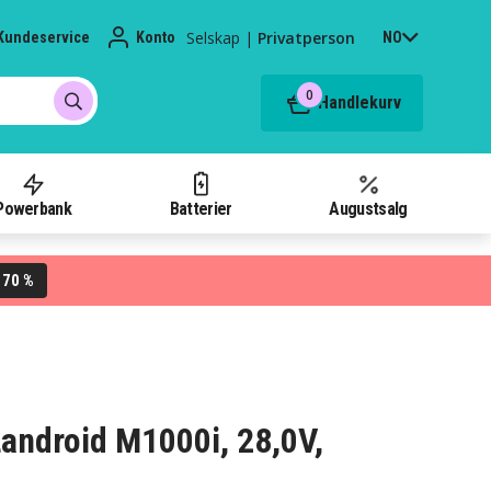
Selskap
|
Privatperson
Kundeservice
Konto
NO
0
Handlekurv
Powerbank
Batterier
Augustsalg
70 %
L
 Landroid M1000i, 28,0V,