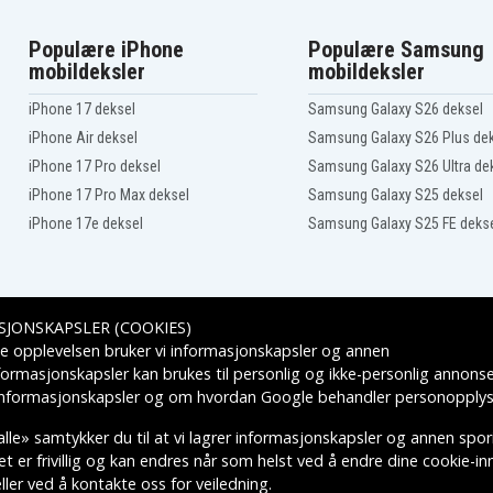
Populære iPhone
Populære Samsung
mobildeksler
mobildeksler
iPhone 17 deksel
Samsung Galaxy S26 deksel
iPhone Air deksel
Samsung Galaxy S26 Plus de
iPhone 17 Pro deksel
Samsung Galaxy S26 Ultra de
iPhone 17 Pro Max deksel
Samsung Galaxy S25 deksel
iPhone 17e deksel
Samsung Galaxy S25 FE deks
SJONSKAPSLER (COOKIES)
Leveringsalternativer
e opplevelsen bruker vi informasjonskapsler og annen
formasjonskapsler kan brukes til personlig og ikke-personlig annons
 informasjonskapsler
og om hvordan
Google behandler personopplys
lle» samtykker du til at vi lagrer informasjonskapsler og annen spo
 er frivillig og kan endres når som helst ved å endre dine cookie-inns
ler ved å kontakte oss for veiledning.
KTIVE VAREMERKES EIERE.