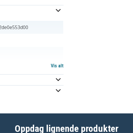
2de0e553d00
Vis alt
 72.10 mm
Oppdag lignende produkter