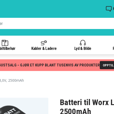
iltilbehør
Kabler & Ladere
Lyd & Bilde
GUSTSALG – GJØR ET KUPP BLANT TUSENVIS AV PRODUKTER
OPPTI
8,0V, 2500mAh
Batteri til Worx
2500mAh