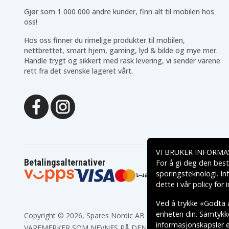
Gjør som 1 000 000 andre kunder, finn alt til mobilen hos
oss!
Hos oss finner du rimelige produkter til mobilen,
nettbrettet, smart hjem, gaming, lyd & bilde og mye mer.
Handle trygt og sikkert med rask levering, vi sender varene
rett fra det svenske lageret vårt.
VI BRUKER INFORMA
Betalingsalternativer
For å gi deg den best
sporingsteknologi. In
dette i vår
policy for
Ved å trykke «Godta a
enheten din. Samtykket
Copyright © 2026, Spares Nordic AB
informasjonskapsler el
VAREMERKER SOM NEVNES PÅ DENNE WEB TILHØRER RESPE