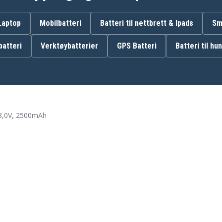
 Laptop
Mobilbatteri
Batteri til nettbrett & Ipads
Sm
WA3565
atteri
Verktøybatterier
GPS Batteri
Batteri til hu
Worx Landroid L2000
Worx Landroid M
Worx Landroid M500
8,0V, 2500mAh
Worx Landroid WG790E.1
.1
Worx Landroid WG794E
Worx Landroid WR111MI
Worx WG790E
Worx WG791E.1
Worx WG793E
Worx WG796E
Worx WG797E.1
Worx WR113MI
3E