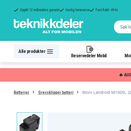
Opptil 12 måneders garanti
Hurtig leveranse
Fast frakt: 49 kr
Alle produkter
Reservedeler Mobil
Mob
🔥 AU
Worx Landroid M1000i, 2
Batterier
Gressklipper batteri