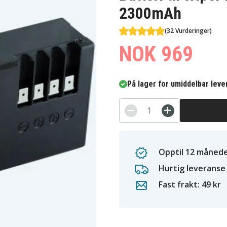
2300mAh
(32 Vurderinger)
NOK 969
På lager for umiddelbar leve
Opptil 12 månede
Hurtig leveranse
Fast frakt: 49 kr