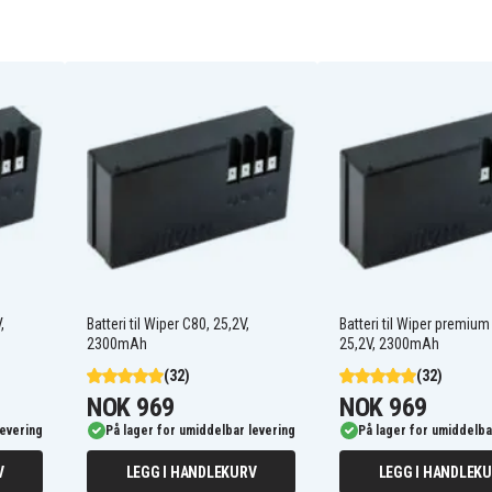
1126-1032-01
AG6208003
Alpina AR1 500
Alpina AR2 600
Ambrogio L 30e Lite
Ambrogio L20
Ambrogio L30 Basic
Ambrogio L30 deluxe
,
Batteri til Wiper C80, 25,2V,
Batteri til Wiper premium
Ambrogio L50
2300mAh
25,2V, 2300mAh
Ambrogio L60 Basic
(32)
(32)
Ambrogio L60D Plus
NOK 969
NOK 969
Ambrogio L75 Deluxe
Ambrogio L85 Deluxe
levering
På lager for umiddelbar levering
På lager for umiddelba
n
Efco Sirius 1200
V
LEGG I HANDLEKURV
LEGG I HANDLEK
Stiga AutoClip 230S