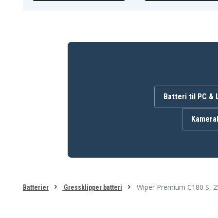
Stiga AutoClip M3
Stiga AutoClip M5
Stiga Autoclip 125
Stiga Autoclip 127
Stiga Autoclip 223
Stiga Autoclip 225
Stiga Autoclip 228
Stiga Autoclip 228s
Tech Line D7
Tech Line DZ2
Wiper C Xe
Wiper C120
Wiper C80
Wiper Ciiky
Wiper Ciiky XH
Wiper J Xe
Wiper Joy Xe
Wiper Joy Xp
Wiper Runner X-C1
Wiper premium C8
Batteri til PC &
Kamerab
Wiper Premium C180 S, 2
Batterier
Gressklipper batteri