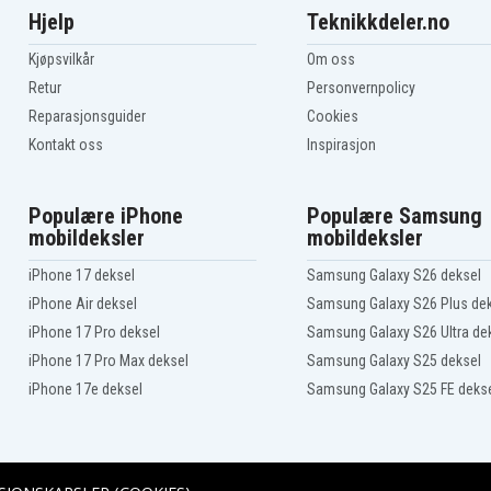
Hjelp
Teknikkdeler.no
Kjøpsvilkår
Om oss
Retur
Personvernpolicy
Reparasjonsguider
Cookies
Kontakt oss
Inspirasjon
Populære iPhone
Populære Samsung
mobildeksler
mobildeksler
iPhone 17 deksel
Samsung Galaxy S26 deksel
iPhone Air deksel
Samsung Galaxy S26 Plus de
iPhone 17 Pro deksel
Samsung Galaxy S26 Ultra de
iPhone 17 Pro Max deksel
Samsung Galaxy S25 deksel
iPhone 17e deksel
Samsung Galaxy S25 FE deks