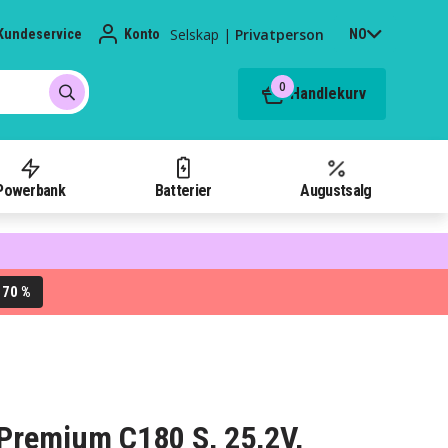
Selskap
|
Privatperson
Kundeservice
Konto
NO
0
Handlekurv
Powerbank
Batterier
Augustsalg
70 %
L
r Premium C180 S, 25,2V,