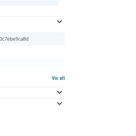
0c7ebe9ca8d
Vis alt
 38,00 mm