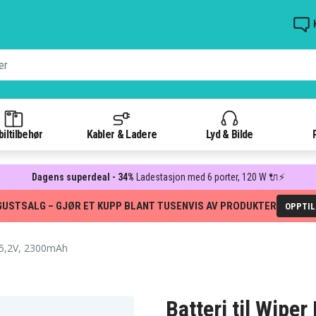
iltilbehør
Kabler & Ladere
Lyd & Bilde
Dagens superdeal - 34%
Ladestasjon med 6 porter, 120 W 🔌⚡
GUSTSALG – GJØR ET KUPP BLANT TUSENVIS AV PRODUKTER
OPPTI
5,2V, 2300mAh
Batteri til Wipe