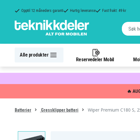
Opptil 12 måneders garanti
Hurtig leveranse
Fast frakt: 49 kr
Alle produkter
Reservedeler Mobil
Mob
🔥 AU
Wiper Premium C180 S, 2
Batterier
Gressklipper batteri