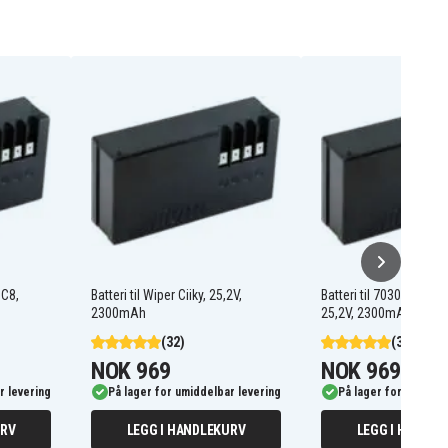
 C8,
Batteri til Wiper Ciiky, 25,2V,
Batteri til 7030DE0 for
2300mAh
25,2V, 2300mAh
(32)
(32)
NOK 969
NOK 969
r levering
På lager for umiddelbar levering
På lager for umiddel
URV
LEGG I HANDLEKURV
LEGG I HANDLE