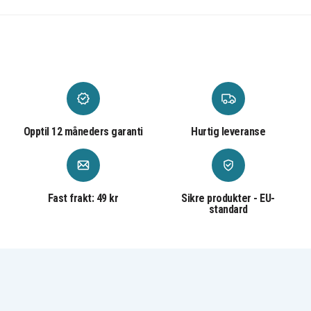
1000
800
Vivitar Vivicam
Vivitar DP8300
Vivitar DP8330
7410
Vivitar Vivicam
Vivitar Vivicam
Vivitar Vivicam
8300s
8330
8600
Vivitar Vivicam
Vivitar Vivicam v
Vivitar Vivicam
8600s
8300s
x30
Vivitar Vivicam
Voigtlnder
Voigtlnder
x60
Virtus D8
Virtus D800
Voigtlnder
Voigtlnder
Virtus W7
Virtus XM 8600
Opptil 12 måneders garanti
Hurtig leveranse
Fast frakt: 49 kr
Sikre produkter - EU-
standard