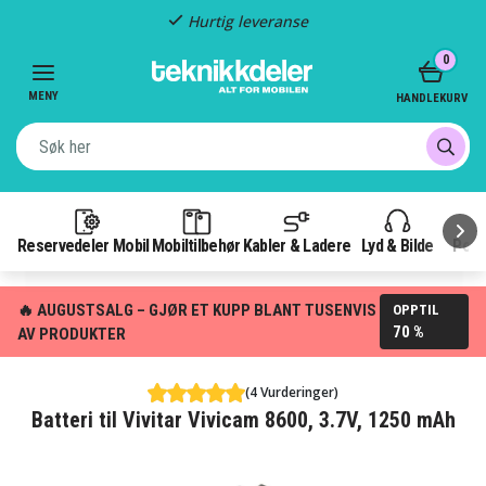
Hurtig leveranse
Item
0
2
of
MENY
HANDLEKURV
3
Reservedeler Mobil
Mobiltilbehør
Kabler & Ladere
Lyd & Bilde
Pow
🔥 AUGUSTSALG – GJØR ET KUPP BLANT TUSENVIS
OPPTIL
70 %
AV PRODUKTER
(4 Vurderinger)
Batteri til Vivitar Vivicam 8600, 3.7V, 1250 mAh