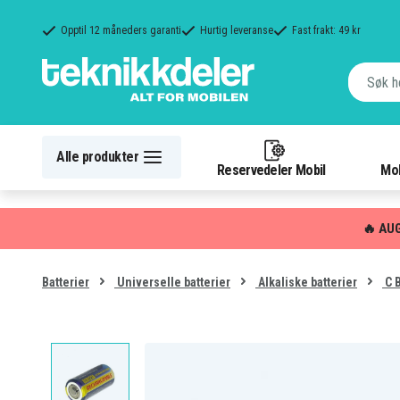
Opptil 12 måneders garanti
Hurtig leveranse
Fast frakt: 49 kr
Alle produkter
Reservedeler Mobil
Mob
🔥 AU
Batterier
Universelle batterier
Alkaliske batterier
C B