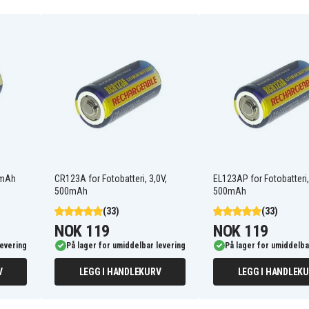
BR-2/3A
CR123A
CR17335SE
DL123
EL123A
ER2/3A
PR123-1
V123
0mAh
CR123A for Fotobatteri, 3,0V,
EL123AP for Fotobatteri,
500mAh
500mAh
(33)
(33)
NOK 119
NOK 119
Ansco Mini MPZ 1300
Power Zoom
levering
På lager for umiddelbar levering
På lager for umiddelba
Argus APS400
V
LEGG I HANDLEKURV
LEGG I HANDLEK
Argus M8500
Bell And Howell PZ1000
Bell And Howell PZ3000