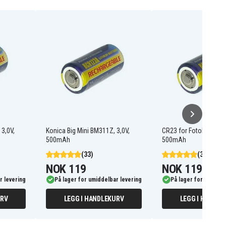
 3,0V,
Konica Big Mini BM311Z, 3,0V,
CR23 for Fotobatteri, 3
500mAh
500mAh
(33)
(33)
NOK 119
NOK 119
r levering
På lager for umiddelbar levering
På lager for umiddel
URV
LEGG I HANDLEKURV
LEGG I HANDLE