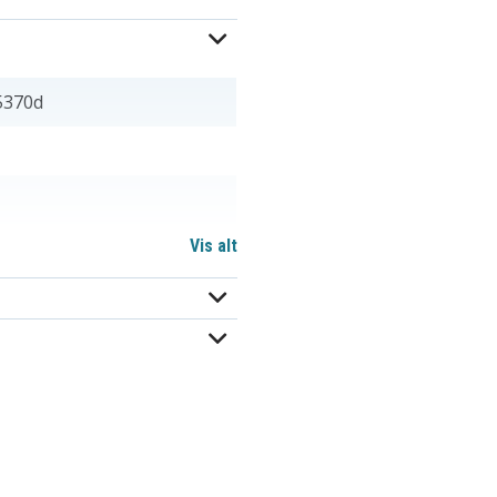
5370d
Vis alt
ameraer