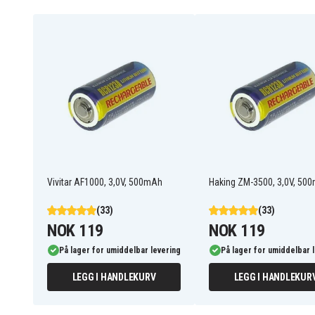
Produktet erstatter følgende modeller:
123
123A
CR-123
CR-123A
CR123R
CR17335
CR17345
CR23
DL2/3A
EL123
EL123AP
EL123AP-2
K123LA
KL123LA
RL123A-1
T32/51
VL123A
Vivitar AF1000, 3,0V, 500mAh
Haking ZM-3500, 3,0V, 50
(33)
(33)
Produktet er kompatibelt med følgende modeller:
NOK 119
NOK 119
Ansco APSilon Zoom 250
Ansco MPZ
På lager for umiddelbar levering
På lager for umiddelbar 
Ansco Silhouette Zoom
Ansco Silhouette Zoom
AF
LEGG I HANDLEKURV
LEGG I HANDLEKUR
Argus M4000
Argus M7500
Argus M8500D
Bell And Howell 960 NP
Bell And Howell PZ2000
Bell And Howell PZ2200