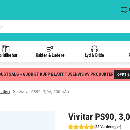
iltilbehør
Kabler & Ladere
Lyd & Bilde
GUSTSALG – GJØR ET KUPP BLANT TUSENVIS AV PRODUKTER
OPPTI
Vivitar PS90, 3,0V, 500mAh
atteri
Vivitar PS90, 3
(33 Vurderinger)