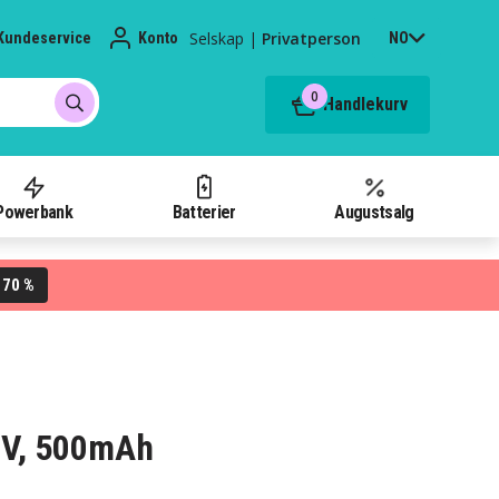
Selskap
|
Privatperson
Kundeservice
Konto
NO
0
Handlekurv
Powerbank
Batterier
Augustsalg
70 %
L
,0V, 500mAh