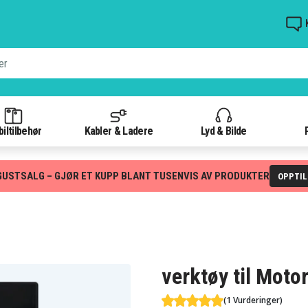
iltilbehør
Kabler & Ladere
Lyd & Bilde
GUSTSALG – GJØR ET KUPP BLANT TUSENVIS AV PRODUKTER
OPPTI
verktøy til Moto
(1 Vurderinger)