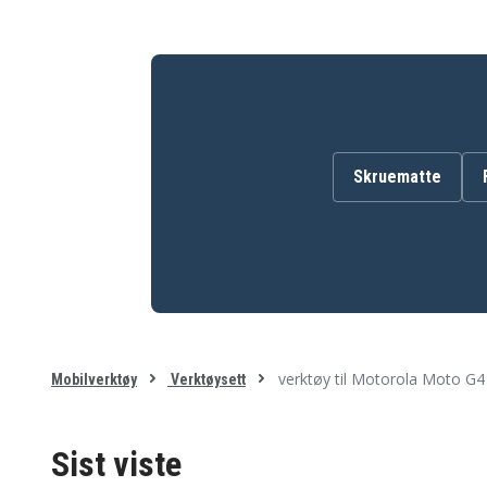
ASUS ROG Zephyrus M16
ASUS TUF Gaming A15
2021
2020
ASUS VivoBook 14 2017
ASUS VivoBook 15 2017
ASUS ZenBook 13 2011
ASUS ZenBook 14 2018
Acer Aspire 5 2017
Acer Aspire 7 2017
Acer Predator Helios 16
Acer Nitro 5 2017
2023
Acer Predator Triton 300
Acer Spin 3 2016
2019
Skruematte
Acer Swift 3 2016
Acer Swift 5 2017
Amazon Fire 7 2022
Amazon Fire HD 10 202
Apple MacBook Air 11
Apple MacBook 12 2015
2010
Apple MacBook Air 15
Apple MacBook Pro 13
2023
2009
Apple MacBook Pro 15
Apple MacBook Pro 16
2006
2019
Apple MacBook Pro
Apple iPad 10th Gen 20
Retina 15 2012
verktøy til Motorola Moto G4
Apple iPad Air 4 2020
Apple iPad Air 5 2022
Mobilverktøy
Verktøysett
Apple iPad Pro 11 (4th
Apple iPad Pro 12.9 (5t
Gen) 2022
Gen) 2021
Apple iPad mini 6 2021
Apple iPhone 11
Sist viste
Apple iPhone 11 Pro Max
Apple iPhone 12
Apple iPhone 12 Pro Max
Apple iPhone 12 mini