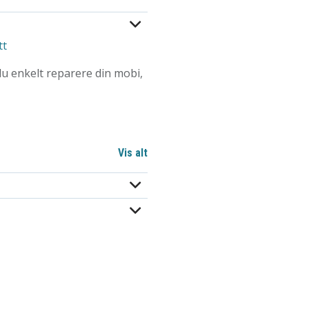
tt
du enkelt reparere din mobi,
.5 / M5.0
Vis alt
/ T20
H2.5 / H3.0 / H3.5 / H4.0