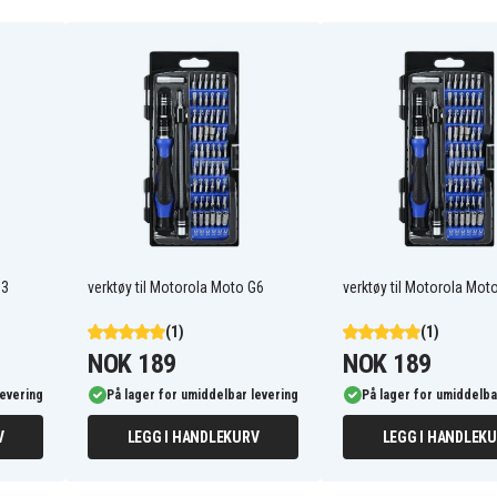
07
G3
verktøy til Motorola Moto G6
verktøy til Motorola Mot
(1)
(1)
NOK 189
NOK 189
levering
På lager for umiddelbar levering
På lager for umiddelba
ASUS ROG Phone 3
ASUS ROG Phone 7
V
LEGG I HANDLEKURV
LEGG I HANDLEK
ASUS ROG Strix Scar 15
23
2018
4
ASUS ROG Zephyrus G15
2020