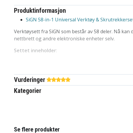
Produktinformasjon
SiGN 58-in-1 Universal Verktøy & Skrutrekkerse
Verktøysett fra SiGN som består av 58 deler. Nå kan 
nettbrett og andre elektroniske enheter selv.
Settet inneholder
:
Internal Hexagon: M2.5 / M3.0 / M3.5 / M4.0 / M4
Phillips: PH000 / PH00 / PH0 / PH1 / PH2
Flathead: 1 / 1.3 / 1.5 / 2.0 / 2.5 / 3.0 / 3.5 / 4.0
Vurderinger
Torx: T3 / T4 / T5 / T6 / T7 / T8 / T9 / T10 / T15 
Kategorier
Pozidriv: PZ000 / PZ00 / PZ0 / PZ1 / PZ2
Hexagon: H0.7 / H0.9 / H1.0 / H1.3 / H1.5 / H2.0 / 
Tri-angle: 2.0 / 2.3
Tri-wing: 2.0 / 3.0
Pentalobe: 0.8 / 1.2
Square: 0 / 1
Se flere produkter