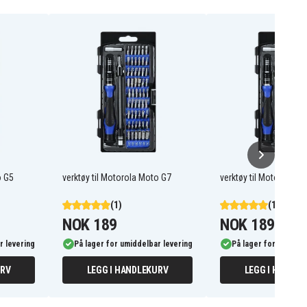
o G5
verktøy til Motorola Moto G7
verktøy til Motorola M
(1)
(1)
NOK 189
NOK 189
r levering
På lager for umiddelbar levering
På lager for umiddel
URV
LEGG I HANDLEKURV
LEGG I HANDLE