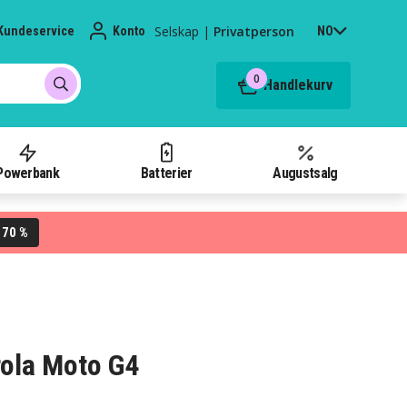
Selskap
|
Privatperson
Kundeservice
Konto
NO
0
Handlekurv
Powerbank
Batterier
Augustsalg
70 %
L
rola Moto G4