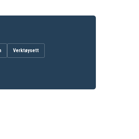
m
Verktøysett