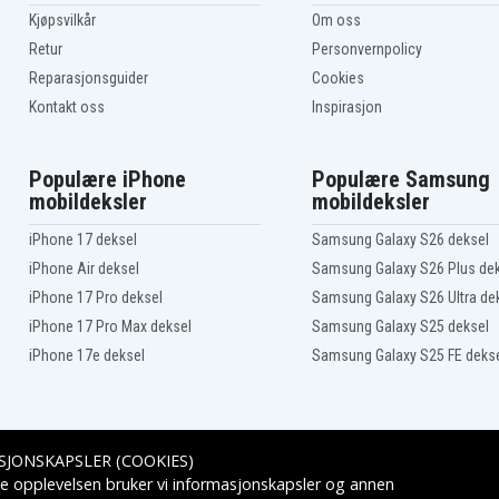
Dell Precision 5770 2022
Kjøpsvilkår
Om oss
Dell XPS 17 2020
Retur
Personvernpolicy
Dynabook Tecra A40 2020
Reparasjonsguider
Cookies
Fairphone 3
Framework Framework
Kontakt oss
Inspirasjon
Laptop 13 2021
Gigabyte AERO 16 2022
Populære iPhone
Populære Samsung
5
Google Pixel 1
mobildeksler
mobildeksler
Google Pixel 3a
Google Pixel 4a (5G)
iPhone 17 deksel
Samsung Galaxy S26 deksel
Google Pixel 6
Google Pixel 7
iPhone Air deksel
Samsung Galaxy S26 Plus de
Google Pixel 8
iPhone 17 Pro deksel
Samsung Galaxy S26 Ultra de
Google Pixel 9
23
HP ENVY 13 2015
iPhone 17 Pro Max deksel
Samsung Galaxy S25 deksel
HP ENVY 16 2022
iPhone 17e deksel
Samsung Galaxy S25 FE deks
HP EliteBook 845 2020
HP OMEN 16 2021
HP Pavilion 15 2013
HP ProBook 450 2013
5
HP Spectre x360 14 2020
SJONSKAPSLER (COOKIES)
HP ZBook Power 15 2020
Leveringsalternativer
e opplevelsen bruker vi informasjonskapsler og annen
Huawei Mate 20