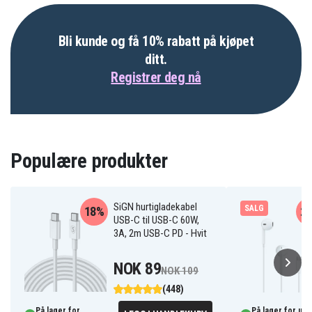
Bli kunde og få 10% rabatt på kjøpet
ditt.
Registrer deg nå
Populære produkter
SiGN hurtigladekabel
SALG
18%
2
USB-C til USB-C 60W,
3A, 2m USB-C PD - Hvit
NOK 89
NOK 109
(448)
På lager for
På lager for um