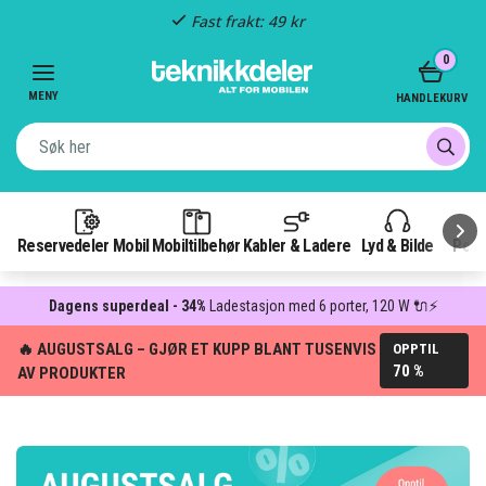
Fast frakt: 49 kr
Item
0
3
of
MENY
HANDLEKURV
3
Reservedeler Mobil
Mobiltilbehør
Kabler & Ladere
Lyd & Bilde
Pow
Dagens superdeal - 34%
Ladestasjon med 6 porter, 120 W 🔌⚡
🔥 AUGUSTSALG – GJØR ET KUPP BLANT TUSENVIS
OPPTIL
70 %
AV PRODUKTER