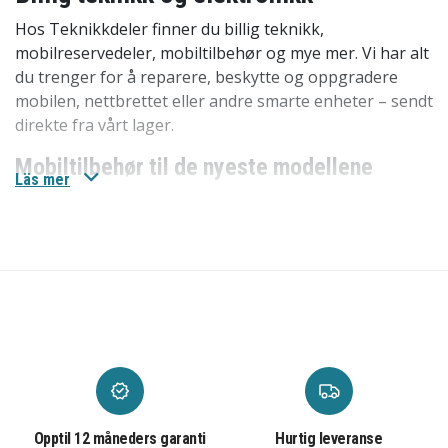
Hos Teknikkdeler finner du billig teknikk,
mobilreservedeler, mobiltilbehør og mye mer. Vi har alt
du trenger for å reparere, beskytte og oppgradere
mobilen, nettbrettet eller andre smarte enheter – sendt
direkte fra vårt lager.
Mobiltilbehør til de nyeste modellene
Läs mer
Vi har
mobiltilbehør
til de nyeste modellene som
iPhone 17, iPhone 17 Pro, iPhone 17 Pro Max og
Samsung Galaxy S25 Ultra. Her finner du alt fra
mobildeksler til skjermbeskyttelse og ladere.
Mobilreservedeler til eldre modeller
Hos oss finner du
mobilreservedeler
til de største
smarttelefonprodusentene som Apple, Samsung og
flere. Ved å reparere iPhone-skjermen din eller bytte
batteri på Samsung-telefonen kan du forlenge
Opptil 12 måneders garanti
Hurtig leveranse
levetiden på enheten. Våre reservedeler er rimelige og