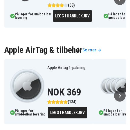
(63)
På lager for umiddelbar
På lager for
LEGG I HANDLEKURV
levering
umiddelbar le
Apple AirTag & tilbehør
Se mer →
Apple Airtag 1-pakning
NOK 369
(134)
På lager for
På lager for
LEGG I HANDLEKURV
umiddelbar levering
umiddelbar lever