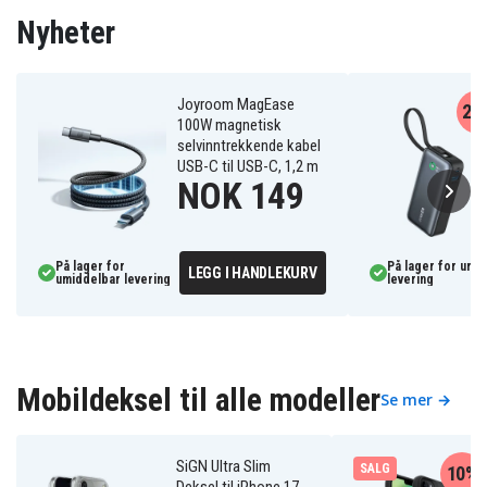
Nyheter
Joyroom MagEase
20
100W magnetisk
selvinntrekkende kabel
USB-C til USB-C, 1,2 m
NOK 149
På lager for
På lager for umi
LEGG I HANDLEKURV
umiddelbar levering
levering
Mobildeksel til alle modeller
Se mer →
SiGN Ultra Slim
SALG
10%
Deksel til iPhone 17