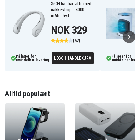
SiGN bærbar vifte med
nakkestropp, 4000
mAh - hvit
NOK 329
(62)
På lager for
På lager for
LEGG I HANDLEKURV
umiddelbar levering
umiddelbar lever
Alltid populært