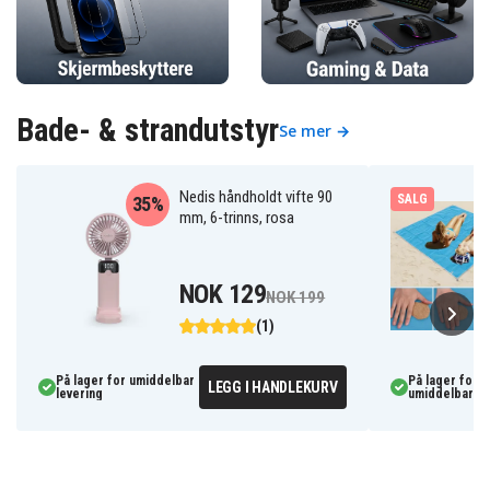
Bade- & strandutstyr
Se mer →
Nedis håndholdt vifte 90
SALG
35%
mm, 6-trinns, rosa
NOK 129
NOK 199
(1)
På lager for umiddelbar
På lager for
LEGG I HANDLEKURV
levering
umiddelbar le