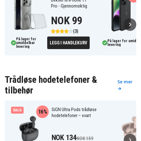
Pro - Gjennomsiktig
NOK 99
(3)
På lager for
På lager for umidde
LEGG I HANDLEKURV
umiddelbar
levering
levering
Trådløse hodetelefoner &
Se mer
tilbehør
→
SiGN Ultra Pods trådløse
SALG
16%
hodetelefoner – svart
NOK 134
NOK 159