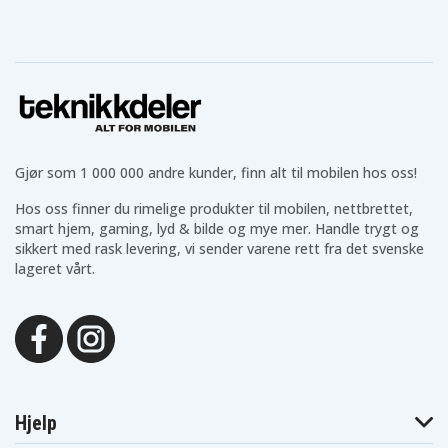
Dynabook
Dynabook
Dynabook
Satellite
Satellite
Satellite T652
T652/W4UGB
T652/W4VGB
Toshiba
Toshiba
Toshiba
Dynabook
Dynabook
Dynabook
Satellite
Satellite
Satellite
T652/W5UFB
T652/W5UGB
T652/W5VFB
Toshiba
Toshiba
Toshiba
Dynabook
Dynabook
Dynabook
Satellite
Satellite
Satellite T752
T652/W6VGB
T752/WTCFB
Gjør som 1 000 000 andre kunder, finn alt til mobilen hos oss!
Toshiba
Toshiba
Toshiba
Dynabook
Dynabook
Dynabook
Satellite
Satellite
Hos oss finner du rimelige produkter til mobilen, nettbrettet,
Satellite T772
T752/WTTFB
T752/WVTGB
smart hjem, gaming, lyd & bilde og mye mer. Handle trygt og
Toshiba
Toshiba
Toshiba
sikkert med rask levering, vi sender varene rett fra det svenske
Dynabook
Dynabook
Dynabook
Satellite
Satellite
Satellite
lageret vårt.
T772/W4TG
T772/W5TF
T772/W5TG
Toshiba
Toshiba
Dynabook
Toshiba
Dynabook
Satellite
Dynabook T552
T552/36F
T772/W6TG
Toshiba
Toshiba
Toshiba
Dynabook
Dynabook
SATELLITE S70T-
T552/47F
T552/58F
A04G
Toshiba
Toshiba
Toshiba
Satellite C50-
Satellite C50-
Hjelp
Satellite C50
ABT2N11
ABT2N12