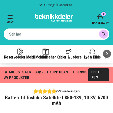
Hurtig leveranse
Item
0
2
of
MENY
HANDLEKURV
3
Reservedeler Mobil
Mobiltilbehør
Kabler & Ladere
Lyd & Bilde
Pow
🔥 AUGUSTSALG – GJØR ET KUPP BLANT TUSENVIS
OPPTIL
70 %
AV PRODUKTER
(59 Vurderinger)
Batteri til Toshiba Satellite L850-139, 10.8V, 5200
mAh