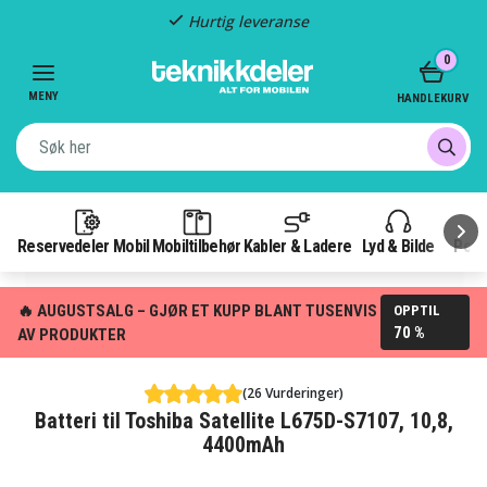
Hurtig leveranse
Item
0
2
of
MENY
HANDLEKURV
3
Reservedeler Mobil
Mobiltilbehør
Kabler & Ladere
Lyd & Bilde
Pow
🔥 AUGUSTSALG – GJØR ET KUPP BLANT TUSENVIS
OPPTIL
70 %
AV PRODUKTER
(26 Vurderinger)
Batteri til Toshiba Satellite L675D-S7107, 10,8,
4400mAh