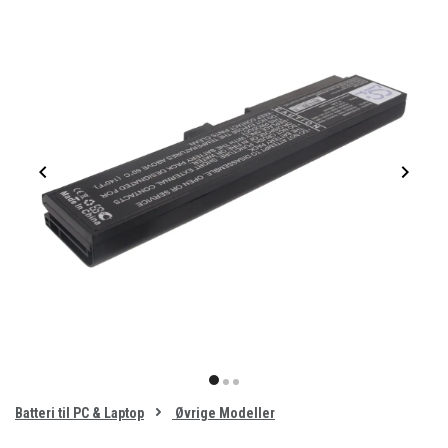
Item
1
item
item
item
of
0
Batteri til PC & Laptop
Øvrige Modeller
1
2
3