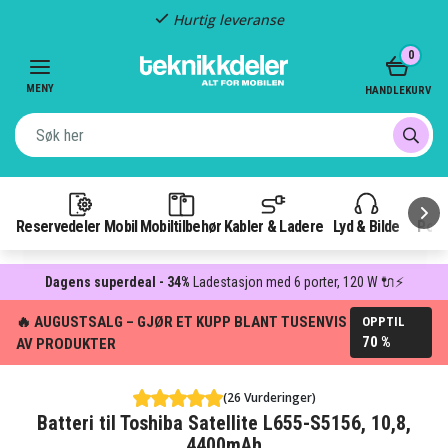
Hurtig leveranse
Item
0
2
of
MENY
HANDLEKURV
3
Reservedeler Mobil
Mobiltilbehør
Kabler & Ladere
Lyd & Bilde
Pow
Dagens superdeal - 34%
Ladestasjon med 6 porter, 120 W 🔌⚡
🔥 AUGUSTSALG – GJØR ET KUPP BLANT TUSENVIS
OPPTIL
70 %
AV PRODUKTER
(26 Vurderinger)
Batteri til Toshiba Satellite L655-S5156, 10,8,
4400mAh