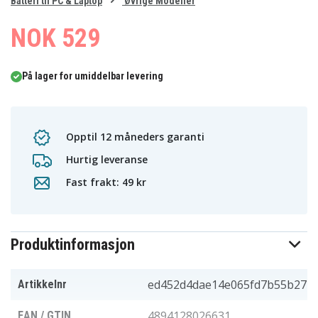
0
Batteri til PC & Laptop
Øvrige Modeller
1
2
3
NOK 529
På lager for umiddelbar levering
Opptil 12 måneders garanti
Hurtig leveranse
Fast frakt: 49 kr
Produktinformasjon
ed452d4dae14e065fd7b55b27
Artikkelnr
4894128026631
EAN / GTIN