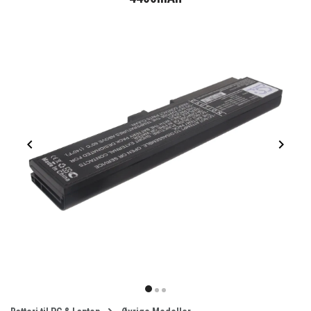
Item
1
item
item
item
of