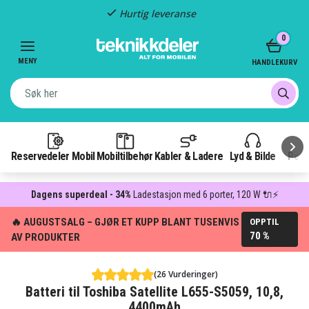
Hurtig leveranse
Item
0
2
of
MENY
HANDLEKURV
3
Reservedeler Mobil
Mobiltilbehør
Kabler & Ladere
Lyd & Bilde
Pow
Dagens superdeal - 34%
Ladestasjon med 6 porter, 120 W 🔌⚡
🔥 AUGUSTSALG – GJØR ET KUPP BLANT TUSENVIS
OPPTIL
70 %
AV PRODUKTER
(26 Vurderinger)
Batteri til Toshiba Satellite L655-S5059, 10,8,
4400mAh