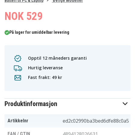
0
Batteri til PC & Laptop
Øvrige Modeller
1
2
3
NOK 529
På lager for umiddelbar levering
Opptil 12 måneders garanti
Hurtig leveranse
Fast frakt: 49 kr
Produktinformasjon
ed2c02990ba3bed6dfe88c0a5
Artikkelnr
4894128026631
EAN / GTIN