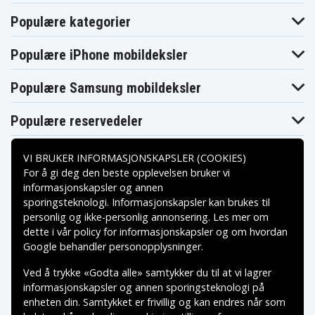
Dynabook
Dynabook
Dynabook
T351/57CR
T351/57CW
T550/D8AB
Populære kategorier
Toshiba
Toshiba
Toshiba
Dynabook
Dynabook T551-
Dynabook
T551
58B
T551-58BB
Populære iPhone mobildeksler
Toshiba
Toshiba
Toshiba
Dynabook
Dynabook T551-
Dynabook
T551-58BW
D8B
T551/58CB
Populære Samsung mobildeksler
Toshiba
Toshiba
Toshiba
Dynabook
Dynabook
Dynabook
T551/58CW
T551/T4CB
T551/T4CW
Populære reservedeler
Toshiba
Toshiba
Toshiba
Dynabook
Dynabook
Dynabook
T551/T5CB
T551/T6CB
T560/58AB
VI BRUKER INFORMASJONSKAPSLER (COOKIES)
Toshiba
Toshiba
Toshiba
Dynabook
Dynabook
For å gi deg den beste opplevelsen bruker vi
Dynabook TV/74
T560/58AW
TV/74MBL
informasjonskapsler og annen
Toshiba
Toshiba
Toshiba
Dynabook
Dynabook
sporingsteknologi. Informasjonskapsler kan brukes til
Betalingsalternativer
Dynabook TX/77
TV/74NWH
TX/77MBL
personlig og ikke-personlig annonsering. Les mer om
Toshiba
Toshiba
Toshiba
dette i vår
policy for informasjonskapsler
og om hvordan
Dynabook
DynabookSatellite
Equium U400
Leveringsalternativer
TX/77NWH
B371/C
Google behandler personopplysninger
.
Toshiba
Toshiba
Toshiba Equium
Equium U400-
Equium U400-
U400-145
Ved å trykke «Godta alle» samtykker du til at vi lagrer
124
146
informasjonskapsler og annen sporingsteknologi på
Toshiba Mini
Toshiba Mini
Toshiba Mini
NB510
NB510-10D
NB510-10R
enheten din. Samtykket er frivillig og kan endres når som
Toshiba Mini
Toshiba Mini
Toshiba Mini