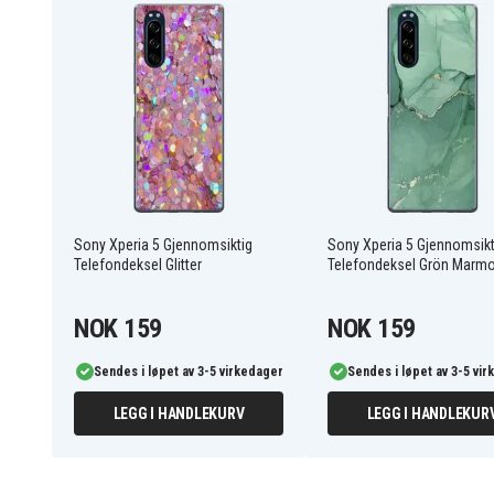
riper og slitasje, samtidig som den gir fullstendig bes
knapper og hjørner.
-Glitter-dekselet har en sofistikert fargekombinasjon
og eleganse.
-Full funksjonalitet med trådløs lading, samtidig som det
nødvendige porter.
-Passer perfekt på din Xperia 5, lett å sette på og gir r
funksjoner og knapper.
SOX5-PRINT.154.03-TEKNIK
Artikkelnr
Sony Xperia 5 Gjennomsiktig
Sony Xperia 5 Gjennomsikt
Telefondeksel Glitter
Telefondeksel Grön Marmo
Deksel
Produkttype
NOK 159
NOK 159
Trådløs lading
Trekk
Sendes i løpet av 3-5 virkedager
Sendes i løpet av 3-5 vi
Flerfarget
Farge
LEGG I HANDLEKURV
LEGG I HANDLEKUR
Plastikk
Materiale