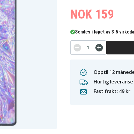
NOK 159
Sendes i løpet av 3-5 virked
Opptil 12 månede
Hurtig leveranse
Fast frakt: 49 kr