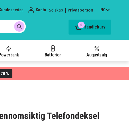
Selskap
|
Privatperson
Kundeservice
Konto
NO
0
Handlekurv
Powerbank
Batterier
Augustsalg
70 %
L
jennomsiktig Telefondeksel