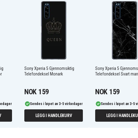
kyttelse rundt alle kanter,
 som gir en følelse av luksus
 gir lett tilgang til alle
ask tilgang til alle
0034
ig
Sony Xperia 5 Gjennomsiktig
Sony Xperia 5 Gjennomsi
r
Telefondeksel Monark
Telefondeksel Svart ma
NOK 159
NOK 159
rkedager
Sendes i løpet av 3-5 virkedager
Sendes i løpet av 3-5 
V
LEGG I HANDLEKURV
LEGG I HANDLEK