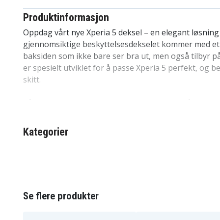
Produktinformasjon
Oppdag vårt nye Xperia 5 deksel – en elegant løsning 
gjennomsiktige beskyttelsesdekselet kommer med et u
baksiden som ikke bare ser bra ut, men også tilbyr pål
er spesielt utviklet for å passe Xperia 5 perfekt, og b
skitt.
Vårt design er uten skarpe kanter og enkelt å montere
din, uten risiko for riper eller andre skader. Det er 
dekselvalgene på markedet av en grunn. Høy kvalitet ti
Kategorier
dekselet står sterkt i konkurransen. Et utmerket valg 
familien, blant barn og venner. Spesielt tilpasset for X
Produktdetaljer:
Se flere produkter
-Spesielt utformet for Xperia 5, kompatibelt med trådl
-Mobilbeskyttelsen er nøye designet for å omslutte 