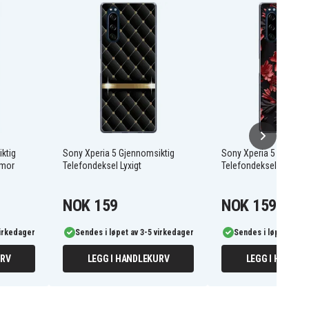
ktig
Sony Xperia 5 Gjennomsiktig
Sony Xperia 5 Gjennom
rmor
Telefondeksel Lyxigt
Telefondeksel Intens
NOK 159
NOK 159
virkedager
Sendes i løpet av 3-5 virkedager
Sendes i løpet av 3-
URV
LEGG I HANDLEKURV
LEGG I HANDLE