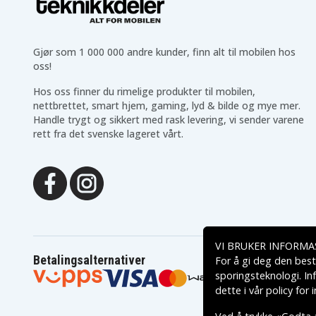
Gjør som 1 000 000 andre kunder, finn alt til mobilen hos
oss!
Hos oss finner du rimelige produkter til mobilen,
nettbrettet, smart hjem, gaming, lyd & bilde og mye mer.
Handle trygt og sikkert med rask levering, vi sender varene
rett fra det svenske lageret vårt.
VI BRUKER INFORMA
Betalingsalternativer
For å gi deg den best
sporingsteknologi. In
dette i vår
policy for