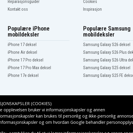
Reparasjonsguider
Cookies
Kontakt oss
Inspirasjon
Populære iPhone
Populære Samsung
mobildeksler
mobildeksler
iPhone 17 deksel
Samsung Galaxy S26 deksel
iPhone Air deksel
Samsung Galaxy S26 Plus de
iPhone 17 Pro deksel
Samsung Galaxy S26 Ultra de
iPhone 17 Pro Max deksel
Samsung Galaxy S25 deksel
iPhone 17e deksel
Samsung Galaxy S25 FE deks
SJONSKAPSLER (COOKIES)
Leveringsalternativer
e opplevelsen bruker vi informasjonskapsler og annen
formasjonskapsler kan brukes til personlig og ikke-personlig annons
 informasjonskapsler
og om hvordan
Google behandler personopplys