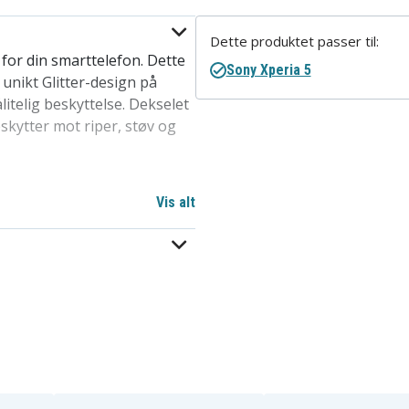
Dette produktet passer til:
for din smarttelefon. Dette
Sony Xperia 5
nikt Glitter-design på
itelig beskyttelse. Dekselet
eskytter mot riper, støv og
 eller fjerne fra mobilen
Vis alt
en av de mest populære
l en rimelig pris, dette
for å beskytte telefoner i
peria 5.
øs lading.
og beskytte enheten din mot