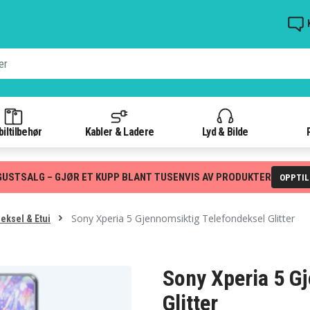
iltilbehør
Kabler & Ladere
Lyd & Bilde
GUSTSALG – GJØR ET KUPP BLANT TUSENVIS AV PRODUKTER
OPPTI
Sony Xperia 5 Gjennomsiktig Telefondeksel Glitter
eksel & Etui
Sony Xperia 5 G
Glitter