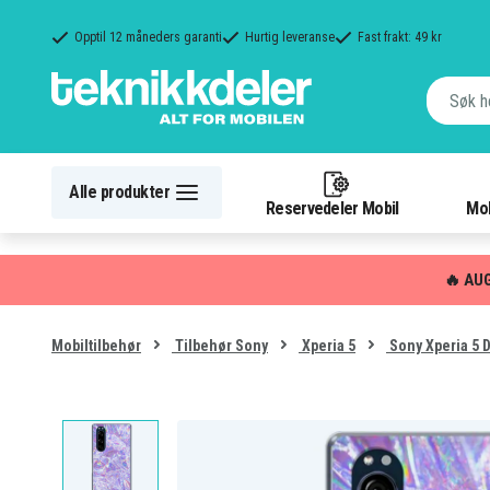
Opptil 12 måneders garanti
Hurtig leveranse
Fast frakt: 49 kr
Alle produkter
Reservedeler Mobil
Mob
🔥 AU
Mobiltilbehør
Tilbehør Sony
Xperia 5
Sony Xperia 5 D