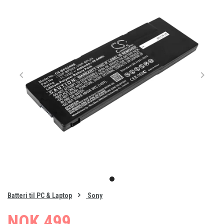
Item
1
item
of
0
Batteri til PC & Laptop
Sony
1
NOK 499