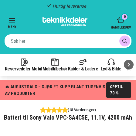
Hurtig leveranse
Item
0
2
of
MENY
HANDLEKURV
3
Reservedeler Mobil
Mobiltilbehør
Kabler & Ladere
Lyd & Bilde
Pow
🔥 AUGUSTSALG – GJØR ET KUPP BLANT TUSENVIS
OPPTIL
70 %
AV PRODUKTER
(18 Vurderinger)
Batteri til Sony Vaio VPC-SA4C5E, 11.1V, 4200 mAh