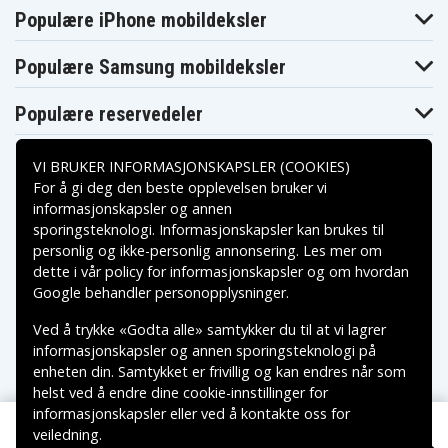
SVS131E21T
SVS13A100C
SVS13A15GGB
Populære iPhone mobildeksler
Sony Vaio
Sony Vaio
Sony Vaio
SVS13A15GHB
SVS13A15GNB
SVS13A15GW
Sony Vaio
Sony Vaio
Sony Vaio
Populære Samsung mobildeksler
SVS13A16GAB
SVS13A16GGB
SVS13A16GNB
Sony Vaio
Sony Vaio
Sony Vaio
SVS13A1AJ
SVS13A1S9E
SVS13A1T9E
Populære reservedeler
Sony Vaio
Sony Vaio
Sony Vaio
SVS13A1V9E
SVS13A1X9E
SVS13A1Y9E
Sony Vaio
Sony Vaio
Sony Vaio
VI BRUKER INFORMASJONSKAPSLER (COOKIES)
SVS13A1Z9E
SVS13A25PG
SVS13A25PGB
For å gi deg den beste opplevelsen bruker vi
Sony Vaio
Sony Vaio
Sony Vaio
SVS13A25PW
SVS13A25PW/B
SVS13A26PG
informasjonskapsler og annen
Sony Vaio
Sony Vaio
Sony Vaio
sporingsteknologi. Informasjonskapsler kan brukes til
Betalingsalternativer
SVS13A26PGB
SVS13A2AJ
SVS13A36PG
personlig og ikke-personlig annonsering. Les mer om
Sony Vaio
Sony Vaio
Sony Vaio
SVS13AA11T
SVS15115FGB
SVS15115FHB
dette i vår
policy for informasjonskapsler
og om hvordan
Leveringsalternativer
Sony Vaio
Sony Vaio
Sony Vaio
Google behandler personopplysninger
.
SVS15115FNB
SVS15115FW
SVS15116GAB
Sony Vaio
Sony Vaio
Sony Vaio
Ved å trykke «Godta alle» samtykker du til at vi lagrer
SVS15116GG
SVS15116GGB
SVS15116GNB
informasjonskapsler og annen sporingsteknologi på
Sony Vaio
Sony Vaio
Sony Vaio
SVS15116GW
SVS15118EC
SVS15118ECW
enheten din. Samtykket er frivillig og kan endres når som
Sony Vaio
Sony Vaio
Sony Vaio
helst ved å endre dine cookie-innstillinger for
SVS15119FJ/B
SVS15119FJ/S
SVS1511AJ
informasjonskapsler eller ved å kontakte oss for
Sony Vaio
Sony Vaio
Sony Vaio
SVS1511L3E
SVS1511Q9E
SVS1511R9E
veiledning.
Copyright © 2026, Spares Nordic AB