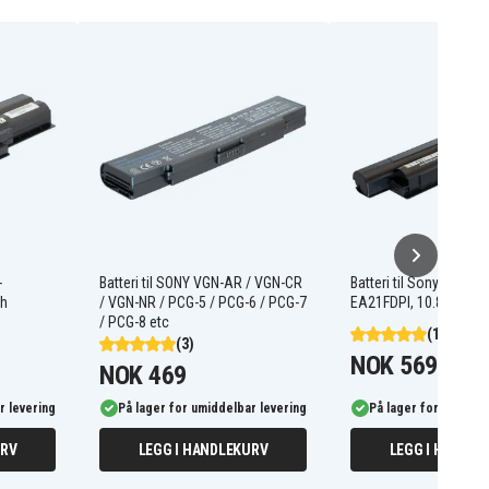
-
Batteri til SONY VGN-AR / VGN-CR
Batteri til Sony Vaio V
Ah
/ VGN-NR / PCG-5 / PCG-6 / PCG-7
EA21FDPI, 10.8V, 480
/ PCG-8 etc
(16)
(3)
NOK 569
NOK 469
r levering
På lager for umiddelbar levering
På lager for umiddel
URV
LEGG I HANDLEKURV
LEGG I HANDLE