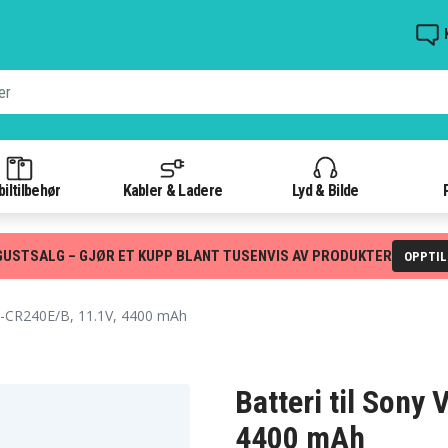
iltilbehør
Kabler & Ladere
Lyd & Bilde
GUSTSALG – GJØR ET KUPP BLANT TUSENVIS AV PRODUKTER
OPPTI
-CR240E/B, 11.1V, 4400 mAh
Batteri til Sony
4400 mAh