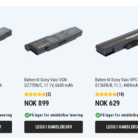
VGP-BPS10
VGP-BPS10A/B
VGP-BPS9/B
VGP-BPS9A/B
Batteri til Sony Vaio VGN-
Batteri til Sony Vaio VPC
Sony VGN-AR550
Ah
SZ770N/C, 11.1V, 6600 mAh
S136FA/B, 11,1, 4400m
Sony VGN-AR605
Sony VGN-AR630
(2)
(18)
Sony VGN-AR670
NOK 899
NOK 629
Sony VGN-AR710
Sony VGN-AR750
levering
På lager for umiddelbar levering
På lager for umiddelba
Sony VGN-AR790
Sony VGN-AR825
V
LEGG I HANDLEKURV
LEGG I HANDLEK
Sony VGN-AR850
Sony VGN-CR110