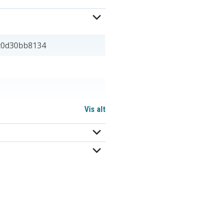
c0d30bb8134
Vis alt
9,50 mm