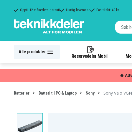
Opptil 12 måneders garanti
Hurtig leveranse
Fast frakt: 49 kr
Alle produkter
Reservedeler Mobil
Mob
🔥 AU
Sony Vaio VGN
Batterier
Batteri til PC & Laptop
Sony