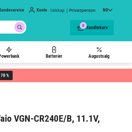
Selskap
|
Privatperson
Kundeservice
Konto
NO
0
Handlekurv
Powerbank
Batterier
Augustsalg
70 %
L
 Vaio VGN-CR240E/B, 11.1V,