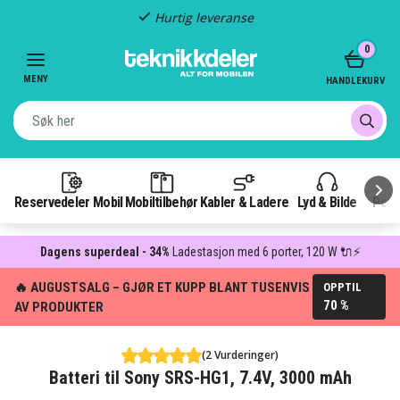
Hurtig leveranse
Item
0
2
of
MENY
HANDLEKURV
3
Reservedeler Mobil
Mobiltilbehør
Kabler & Ladere
Lyd & Bilde
Pow
Dagens superdeal - 34%
Ladestasjon med 6 porter, 120 W 🔌⚡
🔥 AUGUSTSALG – GJØR ET KUPP BLANT TUSENVIS
OPPTIL
70 %
AV PRODUKTER
(2 Vurderinger)
Batteri til Sony SRS-HG1, 7.4V, 3000 mAh