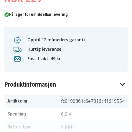
På lager for umiddelbar levering
Opptil 12 måneders garanti
Hurtig leveranse
Fast frakt: 49 kr
Produktinformasjon
fc0190861c6e7816c41619554
Artikkelnr
6,0 V
Spenning
Ni-MH
Batteri type