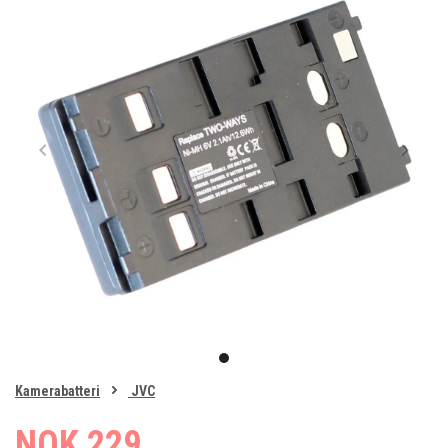
Item
1
item
of
0
Kamerabatteri
JVC
1
NOK 229