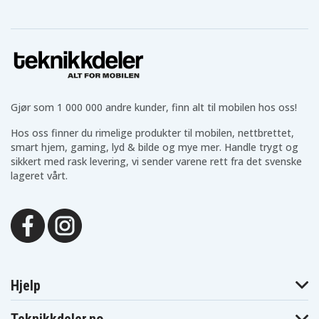
Blaupunkt CC866
CC844
CC856
Blaupunkt
Blaupunkt
Blaupunkt CC894
CC874
CC875
Blaupunkt
Blaupunkt
Blaupunkt CCR550
CC894H
CCR540
Blaupunkt
Blaupunkt
Blaupunkt CCR650S
CCR570
CCR650
Blaupunkt
Blaupunkt
Blaupunkt CCR805
CCR680
CCR800
Gjør som 1 000 000 andre kunder, finn alt til mobilen hos oss!
Blaupunkt
Blaupunkt
Blaupunkt
CCR806
CCR808
CCR808HIFI
Hos oss finner du rimelige produkter til mobilen, nettbrettet,
Blaupunkt
Blaupunkt
Blaupunkt CCR815
CCR810
CCR8110
smart hjem, gaming, lyd & bilde og mye mer. Handle trygt og
Blaupunkt
Blaupunkt
sikkert med rask levering, vi sender varene rett fra det svenske
Blaupunkt CCR830
CCR820
CCR8200
lageret vårt.
Blaupunkt
Blaupunkt
Blaupunkt
CCR830HIFI
CCR835
CCR835HIFI
Blaupunkt
Blaupunkt
Blaupunkt CCR8500
CCR840HIFI
CCR850
Blaupunkt
Blaupunkt
Blaupunkt CCR880H
CCR877
CCR880
Blaupunkt
Blaupunkt
Blaupunkt CR4300
CCR890H
CCR9004
Blaupunkt
Blaupunkt
Blaupunkt CR4700
Hjelp
CR4400
CR4500
Blaupunkt
Blaupunkt
Blaupunkt CR5500S
CR550
CR5500