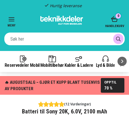
Hurtig leveranse
Item
0
2
of
MENY
HANDLEKURV
3
Reservedeler Mobil
Mobiltilbehør
Kabler & Ladere
Lyd & Bilde
Pow
🔥 AUGUSTSALG – GJØR ET KUPP BLANT TUSENVIS
OPPTIL
70 %
AV PRODUKTER
(12 Vurderinger)
Batteri til Sony 20K, 6.0V, 2100 mAh