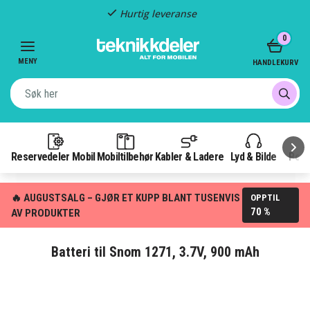
Hurtig leveranse
Item
0
2
of
MENY
HANDLEKURV
3
Reservedeler Mobil
Mobiltilbehør
Kabler & Ladere
Lyd & Bilde
Pow
🔥 AUGUSTSALG – GJØR ET KUPP BLANT TUSENVIS
OPPTIL
70 %
AV PRODUKTER
Batteri til Snom 1271, 3.7V, 900 mAh