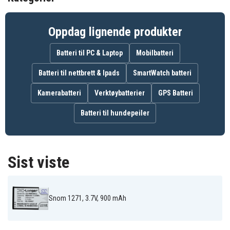
Grandstream
Passer til merke
Oppdag lignende produkter
Ja
Overladingsbeskyttelse
Batteri til PC & Laptop
Mobilbatteri
53,13 x 33,96 x 4,77 mm
Mål
Batteri til nettbrett & Ipads
SmartWatch batteri
900 mAh
Kapasitet
Kamerabatteri
Verktøybatterier
GPS Batteri
Batteri til hundepeiler
Batteriet erstatter:
00001595
02-109457
60020438
Sist viste
Batteriet er kompatibelt med følgende produkter:
Grandstream
Grandstream
Snom 1271
DP720
DP750
Snom 1271, 3.7V, 900 mAh
Snom 2758
Snom M3
Snom M9
Snom M9R
Snom M9R-ES
Snom M9R-HC
Swisstone BBM
Swisstone BBM
Swisstone BBM