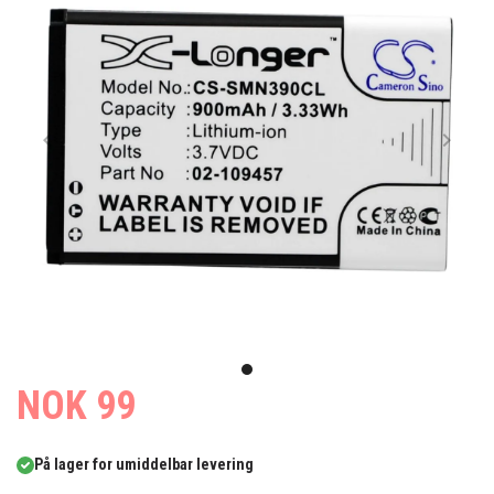
Item
1
item
NOK 99
of
0
1
På lager for umiddelbar levering