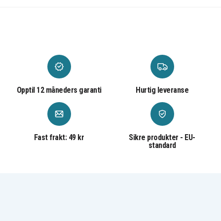
320
320C
620
Opptil 12 måneders garanti
Hurtig leveranse
Fast frakt: 49 kr
Sikre produkter - EU-
standard