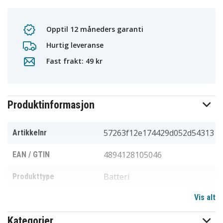
Opptil 12 måneders garanti
Hurtig leveranse
Fast frakt: 49 kr
Produktinformasjon
57263f12e174429d052d54313
Artikkelnr
4894128105046
EAN / GTIN
Batteri
Produkttype
Vis alt
3,7 V
Spenning
Kategorier
Li-ion
Batteri type