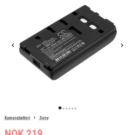
Item
1
item
item
item
item
item
item
of
0
Kamerabatteri
Sony
1
2
3
4
5
6
NOK 219