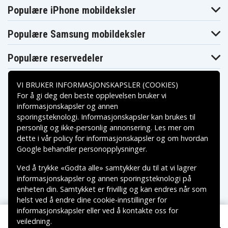
Blaupunkt
Blaupunkt
Blaupunkt CCR8500
Populære iPhone mobildeksler
CCR850
CCR877
Blaupunkt
Blaupunkt
Blaupunkt CCR880H
CCR880
CCR890H
Populære Samsung mobildeksler
Blaupunkt
Blaupunkt
Blaupunkt CR-4300
CCR9004
CR-4400
Blaupunkt
Blaupunkt
Populære reservedeler
Blaupunkt CR-4700
CR-4500
CR-550
Blaupunkt
Blaupunkt
Blaupunkt CR-5500S
CR-5500
CR-6200
VI BRUKER INFORMASJONSKAPSLER (COOKIES)
Blaupunkt
Blaupunkt
Blaupunkt CR-8100
CR-6200S
CR-8110
For å gi deg den beste opplevelsen bruker vi
Blaupunkt
Blaupunkt
informasjonskapsler og annen
Blaupunkt CR-8210
CR-8200
CR-8250
sporingsteknologi. Informasjonskapsler kan brukes til
Betalingsalternativer
Blaupunkt
Blaupunkt
Blaupunkt CR-8350
personlig og ikke-personlig annonsering. Les mer om
CR-8300
CR-8400
Blaupunkt
Blaupunkt
dette i vår
policy for informasjonskapsler
og om hvordan
Blaupunkt CR-8600
CR-8500
CR-8700
Leveringsalternativer
Google behandler personopplysninger
.
Blaupunkt
Blaupunkt
Blaupunkt CR4400
CR4300
CR4500
Ved å trykke «Godta alle» samtykker du til at vi lagrer
Blaupunkt
Blaupunkt
Blaupunkt CR550
informasjonskapsler og annen sporingsteknologi på
CR4700
CR5500
Blaupunkt
Blaupunkt
enheten din. Samtykket er frivillig og kan endres når som
Blaupunkt CR6200
CR5500S
CR6200S
helst ved å endre dine cookie-innstillinger for
Blaupunkt
Blaupunkt
Blaupunkt CR8010
informasjonskapsler eller ved å kontakte oss for
CR8000
CR8080
veiledning.
Blaupunkt
Blaupunkt
Copyright © 2026, Spares Nordic AB
Blaupunkt CR8110