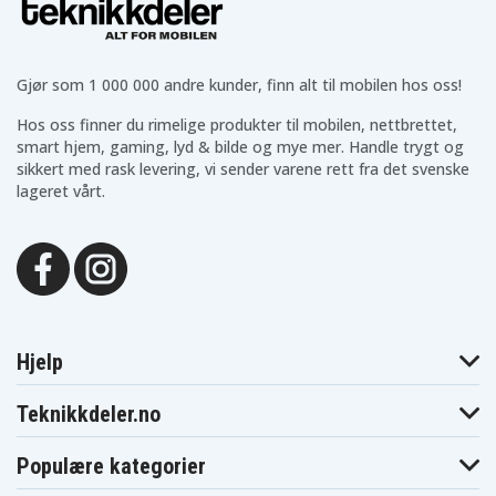
CCR-650
CCR-800
Blaupunkt
Blaupunkt
Blaupunkt CCR-806
CCR-805
CCR-808
Blaupunkt
Blaupunkt
Blaupunkt CCR-8110
CCR-810
CCR-815
Gjør som 1 000 000 andre kunder, finn alt til mobilen hos oss!
Blaupunkt
Blaupunkt
Blaupunkt CCR-8200
CCR-820
CCR-830
Hos oss finner du rimelige produkter til mobilen, nettbrettet,
Blaupunkt
Blaupunkt
Blaupunkt CCR-840
smart hjem, gaming, lyd & bilde og mye mer. Handle trygt og
CCR-835
CCR-850
sikkert med rask levering, vi sender varene rett fra det svenske
Blaupunkt
Blaupunkt
Blaupunkt CCR-877
CCR-8500
CCR-880H
lageret vårt.
Blaupunkt
Blaupunkt
Blaupunkt CCR-900
CCR-890H
CCR-9004
Blaupunkt
Blaupunkt
Blaupunkt CCR550
CCR540
CCR570
Blaupunkt
Blaupunkt
Blaupunkt CCR650S
CCR650
CCR680
Blaupunkt
Blaupunkt
Blaupunkt CCR805
CCR800
CCR806
Blaupunkt
Blaupunkt
Blaupunkt
Hjelp
CCR808
CCR808HIFI
CCR810
Blaupunkt
Blaupunkt
Blaupunkt CCR815
CCR8110
CCR820
Teknikkdeler.no
Blaupunkt
Blaupunkt
Blaupunkt CCR830
CCR8200
CCR830HIFI
Populære kategorier
Blaupunkt
Blaupunkt
Blaupunkt
CCR835
CCR835HIFI
CCR840HIFI