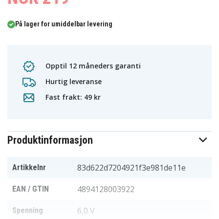
På lager for umiddelbar levering
Opptil 12 måneders garanti
Hurtig leveranse
Fast frakt: 49 kr
Produktinformasjon
83d622d7204921f3e981de11e
Artikkelnr
4894128003922
EAN / GTIN
6,0 V
Spenning