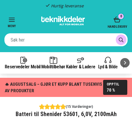
Hurtig leveranse
Item
0
2
of
MENY
HANDLEKURV
3
Reservedeler Mobil
Mobiltilbehør
Kabler & Ladere
Lyd & Bilde
Pow
🔥 AUGUSTSALG – GJØR ET KUPP BLANT TUSENVIS
OPPTIL
70 %
AV PRODUKTER
(15 Vurderinger)
Batteri til Shenider 53601, 6,0V, 2100mAh