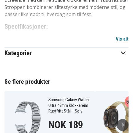
utseende med denne solide klokkereimen i rustfritt stål.
Stroppen kombinerer slitestyrke med moderne stil, og
passer like godt til hverdag som til fest.
Specifikasjoner:
Farge:
Svart
Vis alt
Materiale:
Rustfritt stål
Bredde:
Spesielt tilpasset for 47 mm
Kategorier
Lengde:
Passer håndledd fra 13,2 cm til 20,8 cm
Funksjoner:
Justerbar lengde, komfortabel
passform, robust design
Kompatibel med:
Samsung Galaxy Watch Ultra
Se flere produkter
47mm
Fordeler med Samsung Galaxy Watch Ultra
Samsung Galaxy Watch
56
47mm Klokkereim Rustfritt Stål – Svart
Ultra 47mm Klokkereim
Rustfritt Stål – Sølv
Klassisk og robust reim som tåler daglig bruk
NOK 189
Enkel å justere for perfekt passform
Stilrent metall gir et eksklusivt uttrykk til