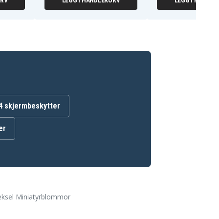
URV
LEGG I HANDLEKURV
LEGG I HANDLE
4 skjermbeskytter
er
eksel Miniatyrblommor