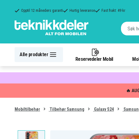
Opptil 12 måneders garanti
Hurtig leveranse
Fast frakt: 49 kr
Alle produkter
Reservedeler Mobil
Mob
🔥 AU
Mobiltilbehør
Tilbehør Samsung
Galaxy S24
Samsung