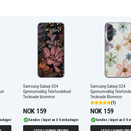
og beskytte enheten din mot
kyttelse rundt alle kanter,
kombinasjon som gir en
 gir lett tilgang til alle
 rask tilgang til alle
0109
Samsung Galaxy S24
Samsung Galaxy S24
sel
Gjennomsiktig Telefondeksel
Gjennomsiktig Telefond
Tecknade blommor
Tecknade Blommor
(1)
NOK 159
NOK 159
rkedager
Sendes i løpet av 3-5 virkedager
Sendes i løpet av 3-5 