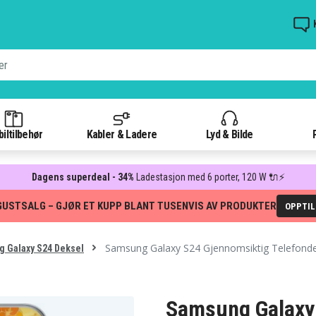
iltilbehør
Kabler & Ladere
Lyd & Bilde
Dagens superdeal - 34%
Ladestasjon med 6 porter, 120 W 🔌⚡
GUSTSALG – GJØR ET KUPP BLANT TUSENVIS AV PRODUKTER
OPPTI
Samsung Galaxy S24 Gjennomsiktig Telefond
 Galaxy S24 Deksel
Samsung Galaxy