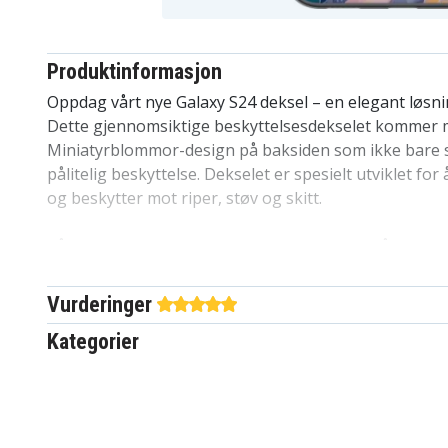
Produktinformasjon
Oppdag vårt nye Galaxy S24 deksel – en elegant løsni
Dette gjennomsiktige beskyttelsesdekselet kommer m
Miniatyrblommor-design på baksiden som ikke bare se
pålitelig beskyttelse. Dekselet er spesielt utviklet for
og beskytter mot riper, støv og skitt.
Vårt design er uten skarpe kanter og enkelt å montere
din, uten risiko for riper eller andre skader. Det er 
dekselvalgene på markedet av en grunn. Høy kvalitet ti
Vurderinger
dekselet står sterkt i konkurransen. Et utmerket valg 
Kategorier
familien, blant barn og venner. Spesielt tilpasset for 
Produktdetaljer:
-Spesielt utformet for Galaxy S24, kompatibelt med tr