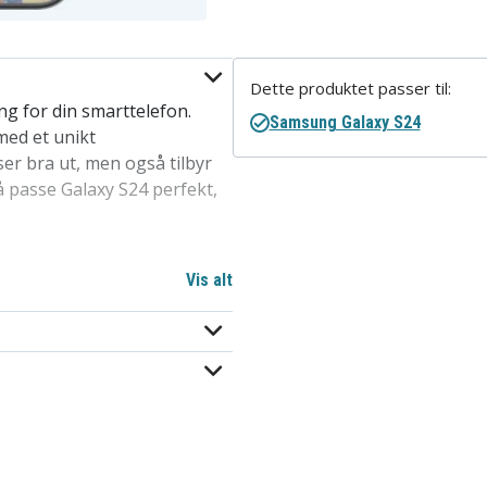
Dette produktet passer til:
ng for din smarttelefon.
Samsung Galaxy S24
ed et unikt
r bra ut, men også tilbyr
 å passe Galaxy S24 perfekt,
 eller fjerne fra mobilen
Vis alt
en av de mest populære
l en rimelig pris, dette
for å beskytte telefoner i
Galaxy S24.
ådløs lading.