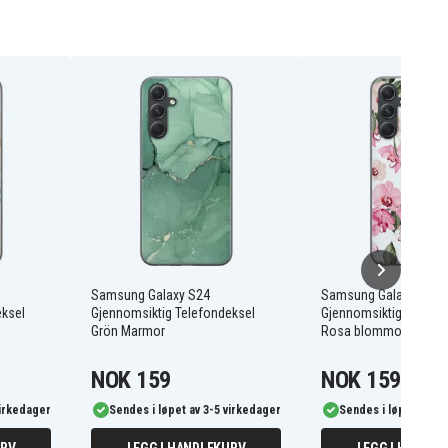
Samsung Galaxy S24
Samsung Galaxy S24
eksel
Gjennomsiktig Telefondeksel
Gjennomsiktig Telefo
Grön Marmor
Rosa blommor
NOK 159
NOK 159
virkedager
Sendes i løpet av 3-5 virkedager
Sendes i løpet av 3-