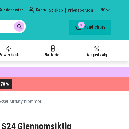
Selskap
|
Privatperson
Kundeservice
Konto
NO
0
Handlekurv
Powerbank
Batterier
Augustsalg
70 %
L
eksel Miniatyrblommor
 S24 Gjennomsiktig