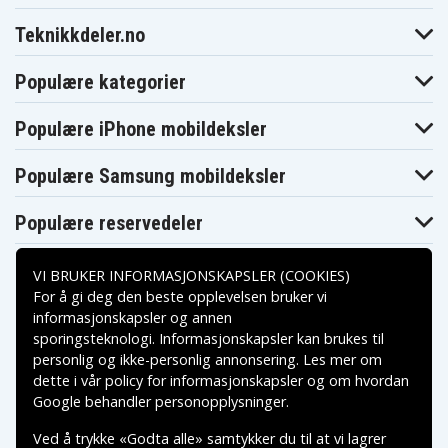
Teknikkdeler.no
Populære kategorier
Populære iPhone mobildeksler
Populære Samsung mobildeksler
Populære reservedeler
VI BRUKER INFORMASJONSKAPSLER (COOKIES)
For å gi deg den beste opplevelsen bruker vi
informasjonskapsler og annen
sporingsteknologi. Informasjonskapsler kan brukes til
Betalingsalternativer
personlig og ikke-personlig annonsering. Les mer om
dette i vår
policy for informasjonskapsler
og om hvordan
Leveringsalternativer
Google behandler personopplysninger
.
Ved å trykke «Godta alle» samtykker du til at vi lagrer