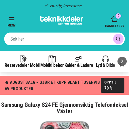
Hurtig leveranse
Item
0
2
of
MENY
HANDLEKURV
3
Reservedeler Mobil
Mobiltilbehør
Kabler & Ladere
Lyd & Bilde
Pow
🔥 AUGUSTSALG – GJØR ET KUPP BLANT TUSENVIS
OPPTIL
70 %
AV PRODUKTER
Samsung Galaxy S24 FE Gjennomsiktig Telefondeksel
Växter