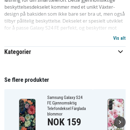
løsning for din smarttelefon. Dette gjennomsiktige
beskyttelsesdekselet kommer med et unikt Växter-
design på baksiden som ikke bare ser bra ut, men også
tilbyr pålitelig beskyttelse. Dekselet er spesielt utviklet
for å passe Galaxy S24 FE perfekt, og beskytter mot
riper, støv og skitt.
Vis alt
Vårt design er uten skarpe kanter og enkelt å montere
Kategorier
eller fjerne fra mobilen din, uten risiko for riper eller
andre skader. Det er en av de mest populære
dekselvalgene på markedet av en grunn. Høy kvalitet til
en rimelig pris, dette dekselet står sterkt i
Se flere produkter
konkurransen. Et utmerket valg for å beskytte
telefoner i familien, blant barn og venner. Spesielt
tilpasset for Galaxy S24 FE.
Samsung Galaxy S24
FE Gjennomsiktig
Telefondeksel Färglada
Produktdetaljer:
blommor
NOK 159
-Spesielt utformet for Galaxy S24 FE, kompatibelt med