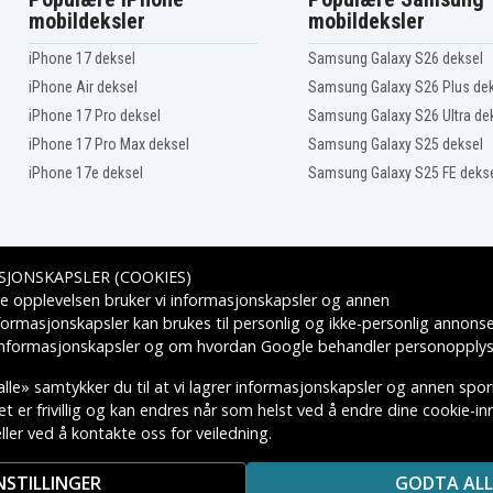
mobildeksler
mobildeksler
iPhone 17 deksel
Samsung Galaxy S26 deksel
iPhone Air deksel
Samsung Galaxy S26 Plus de
iPhone 17 Pro deksel
Samsung Galaxy S26 Ultra de
iPhone 17 Pro Max deksel
Samsung Galaxy S25 deksel
iPhone 17e deksel
Samsung Galaxy S25 FE deks
SJONSKAPSLER (COOKIES)
Leveringsalternativer
e opplevelsen bruker vi informasjonskapsler og annen
formasjonskapsler kan brukes til personlig og ikke-personlig annons
 informasjonskapsler
og om hvordan
Google behandler personopplys
lle» samtykker du til at vi lagrer informasjonskapsler og annen spo
 er frivillig og kan endres når som helst ved å endre dine cookie-inns
ler ved å kontakte oss for veiledning.
KTIVE VAREMERKES EIERE.
NSTILLINGER
GODTA ALL