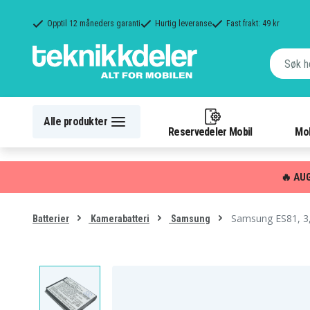
Opptil 12 måneders garanti
Hurtig leveranse
Fast frakt: 49 kr
Alle produkter
Reservedeler Mobil
Mob
🔥 AU
Samsung ES81, 3
Batterier
Kamerabatteri
Samsung