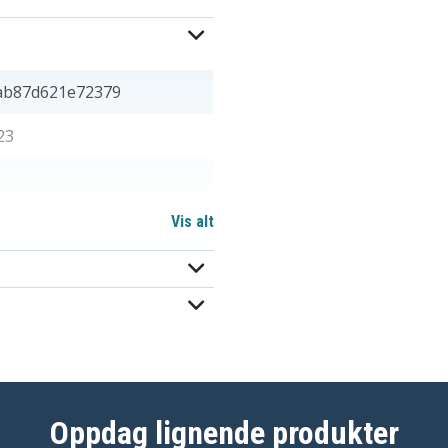
ab87d621e72379
23
Vis alt
 5,60 mm
Oppdag lignende produkter