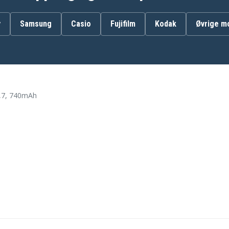
y
Samsung
Casio
Fujifilm
Kodak
Øvrige m
BP70
EA-BP70A
SLB-70A
,7, 740mAh
Samsung DV101
Samsung DV90
Samsung EC-
SL50ZZBPBUS
Samsung ES30
Samsung ES70
Samsung ES74
Samsung ES80
Samsung ES91
Samsung N9V
Samsung PL120
Samsung PL171