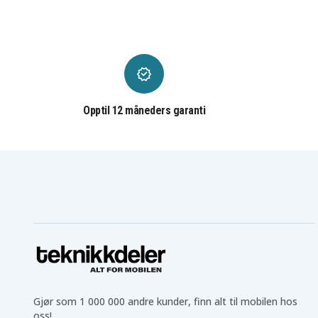
Samsung PL20
Samsung PL200
Samsung PL21
Samsung PL80
Samsung PL90
Samsung PL91
Samsung SL600
Samsung SL605
Samsung ST100
Samsung ST150
Samsung ST30
Samsung ST50
Samsung ST61
Samsung ST65
Samsung ST66
Samsung ST67
Opptil 12 måneders garanti
Samsung ST70
Samsung ST700
Samsung ST72
Samsung ST75
Samsung ST77
Samsung ST78
Samsung ST80
Samsung ST88
Samsung ST90
Samsung ST91
Samsung ST94
Samsung ST95
Samsung TL105
Samsung TL110
Samsung WB30
Samsung WB30F
Gjør som 1 000 000 andre kunder, finn alt til mobilen hos
oss!