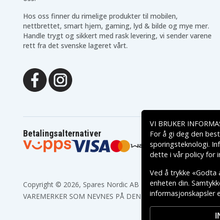
Hos oss finner du rimelige produkter til mobilen,
nettbrettet, smart hjem, gaming, lyd & bilde og mye mer.
Handle trygt og sikkert med rask levering, vi sender varene
rett fra det svenske lageret vårt.
VI BRUKER INFORMA
Betalingsalternativer
For å gi deg den best
sporingsteknologi. In
dette i vår
policy for
Ved å trykke «Godta a
enheten din. Samtykket
Copyright © 2026, Spares Nordic AB
informasjonskapsler el
VAREMERKER SOM NEVNES PÅ DENNE WEB TILHØRER RESPE
I