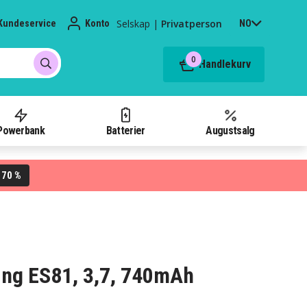
Selskap
|
Privatperson
Kundeservice
Konto
NO
0
Handlekurv
Powerbank
Batterier
Augustsalg
70 %
L
sung ES81, 3,7, 740mAh