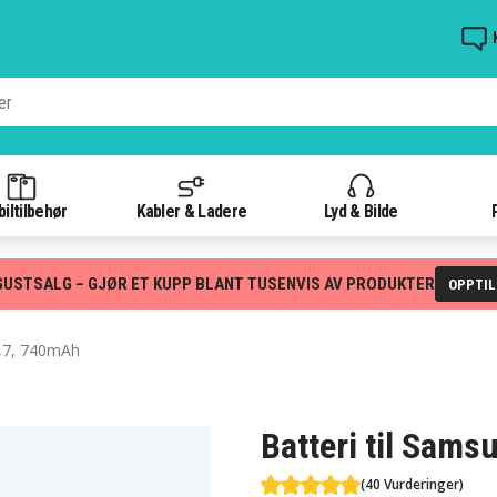
iltilbehør
Kabler & Ladere
Lyd & Bilde
GUSTSALG – GJØR ET KUPP BLANT TUSENVIS AV PRODUKTER
OPPTI
,7, 740mAh
Batteri til Sam
(40 Vurderinger)