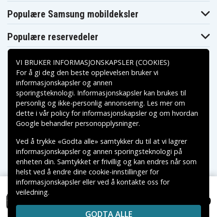
0091B8750H
ROG Strix
ROG Strix
ROG Strix
Populære Samsung mobildeksler
GL504GM-
GL504GM-
GL504GM-
BN328T
ES052T
ES158T
ROG Strix
ROG Strix
ROG Strix
Populære reservedeler
GL504GM-
GL504GM-
GL504GM-
ES170T
ES177T
ES192T
ROG Strix
ROG Strix
ROG Strix
VI BRUKER INFORMASJONSKAPSLER (COOKIES)
GL504GM-
GL504GM-
GL504GM-
ES258T
ES300T
ES399T
For å gi deg den beste opplevelsen bruker vi
ROG Strix
ROG Strix
ROG Strix
informasjonskapsler og annen
GL504GS-DS74
GL504GS-ES032T
GL504GS-ES059T
sporingsteknologi. Informasjonskapsler kan brukes til
Betalingsalternativer
ROG Strix
ROG Strix
ROG Strix
personlig og ikke-personlig annonsering. Les mer om
GL504GV-
GL504GS-ES082T
GL504GS-ES095T
ES143T
dette i vår
policy for informasjonskapsler
og om hvordan
ROG Strix
ROG Strix HERO
Leveringsalternativer
Google behandler personopplysninger
.
ROG Strix GL704
GL704GV-
II GL504GV-
EV052T
ES003
Ved å trykke «Godta alle» samtykker du til at vi lagrer
ROG Strix HERO
ROG Strix Hero
ROG Strix SCAR
II GL504GV-
informasjonskapsler og annen sporingsteknologi på
III G731GU
15 G532
ES093T
enheten din. Samtykket er frivillig og kan endres når som
ROG Strix SCAR
ROG Strix SCAR
ROG Strix SCAR
helst ved å endre dine cookie-innstillinger for
17 G732LWS-
17 G732LWS-
17 G732
HG013T
HG039T
informasjonskapsler eller ved å kontakte oss for
ROG Strix SCAR
ROG Strix SCAR
ROG Strix SCAR
veiledning.
17 G732LWS-
Copyright © 2026, Spares Nordic AB
17 G732LXS-
17 G732LXS-
NOK 619
HG045T-BE
HG014T
HG063T
ROG Strix GL504GM-ES177T, 15.4V, 4300mAh
VAREMERKER SOM NEVNES PÅ DENNE WEB TILHØRER
ROG Strix SCAR
ROG Strix SCAR
ROG Strix SCAR
GODTA ALLE
RESPEKTIVE VAREMERKES EIERE.