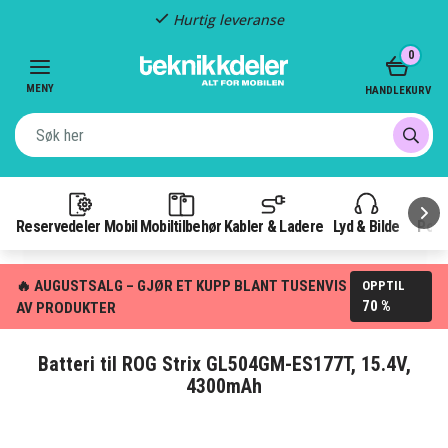
Hurtig leveranse
Item
0
2
of
MENY
HANDLEKURV
3
Reservedeler Mobil
Mobiltilbehør
Kabler & Ladere
Lyd & Bilde
Pow
🔥 AUGUSTSALG – GJØR ET KUPP BLANT TUSENVIS
OPPTIL
70 %
AV PRODUKTER
Batteri til ROG Strix GL504GM-ES177T, 15.4V,
4300mAh