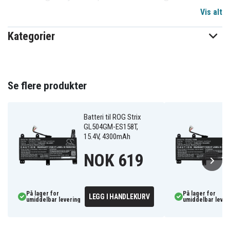
batteriets form, størrelse og plassering av festene
Vis alt
stemmer nøyaktig med ditt eksisterende batteri før du
bestiller.
Kategorier
a8603087320fa321fa561dcb4
Artikkelnr
4894128178804
EAN / GTIN
Se flere produkter
15.4 V
Spenning
Batteri til ROG Strix
Li-Polymer
Batteri type
GL504GM-ES158T,
15.4V, 4300mAh
Asus
Passer til merke
NOK 619
186.60 x 115.00 x 10.00 mm
Mål
4300 mAh
Kapasitet
På lager for
På lager for
LEGG I HANDLEKURV
umiddelbar levering
umiddelbar lever
Batteriet erstatter: