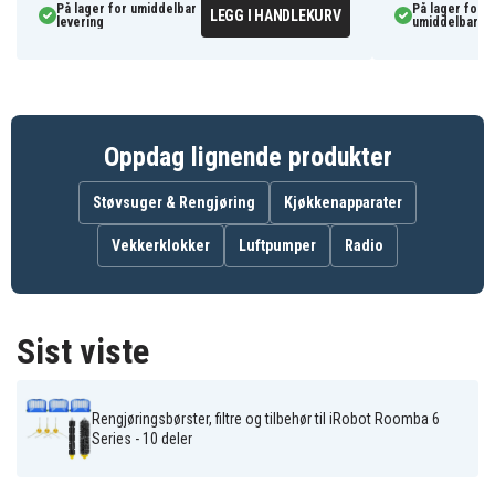
På lager for umiddelbar
På lager for
LEGG I HANDLEKURV
levering
umiddelbar le
Oppdag lignende produkter
Støvsuger & Rengjøring
Kjøkkenapparater
Vekkerklokker
Luftpumper
Radio
Sist viste
Rengjøringsbørster, filtre og tilbehør til iRobot Roomba 6
Series - 10 deler