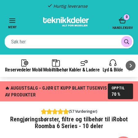
Hurtig leveranse
Item
0
2
of
MENY
HANDLEKURV
3
Reservedeler Mobil
Mobiltilbehør
Kabler & Ladere
Lyd & Bilde
Pow
🔥 AUGUSTSALG – GJØR ET KUPP BLANT TUSENVIS
OPPTIL
70 %
AV PRODUKTER
(57 Vurderinger)
Rengjøringsbørster, filtre og tilbehør til iRobot
Roomba 6 Series - 10 deler