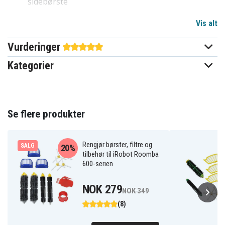
sidebørste
MERK: Passer ikke til Roomba 694, 676.
Vis alt
Vurderinger
TBD050925901
Artikkelnr
Kategorier
Støvsuger tilbehør
Produkttype
Irobot
Passer til merke
Se flere produkter
Rengjør børster, filtre og
SALG
20%
tilbehør til iRobot Roomba
600-serien
NOK 279
NOK 349
(8)