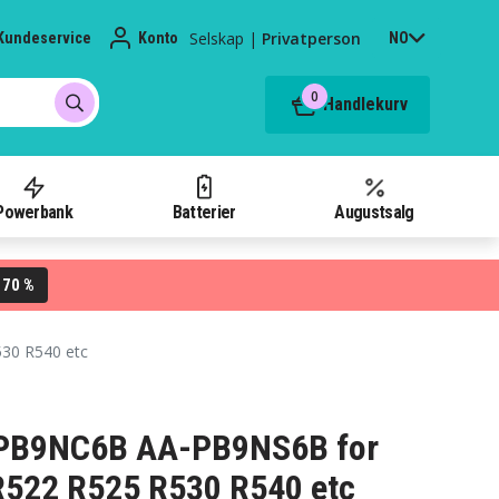
Selskap
|
Privatperson
Kundeservice
Konto
NO
0
Handlekurv
Powerbank
Batterier
Augustsalg
70 %
L
30 R540 etc
-PB9NC6B AA-PB9NS6B for
522 R525 R530 R540 etc