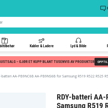
iltilbehør
Kabler & Ladere
Lyd & Bilde
GUSTSALG – GJØR ET KUPP BLANT TUSENVIS AV PRODUKTER
OPPTI
batteri AA-PB9NC6B AA-PB9NS6B for Samsung R519 R522 R525 R5
RDY-batteri AA
Samsung R519 R