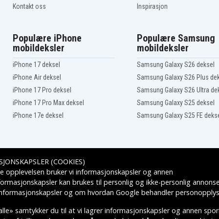
, Samsung NP300E7AH,
Kontakt oss
Inspirasjon
 NP300E7ZH, Samsung
H, Samsung NP305E4AI,
Populære iPhone
Populære Samsung
NP305E7AH, Samsung
mobildeksler
mobildeksler
 Samsung NP3530EA,
I, Samsung Q318, Samsung
iPhone 17 deksel
Samsung Galaxy S26 deksel
, Samsung R717, Samsung
iPhone Air deksel
Samsung Galaxy S26 Plus de
10, Samsung SE20,
iPhone 17 Pro deksel
Samsung Galaxy S26 Ultra de
msung 270E5J, Samsung
iPhone 17 Pro Max deksel
Samsung Galaxy S25 deksel
g 300V4A, Samsung 305V3A,
iPhone 17e deksel
Samsung Galaxy S25 FE deks
Samsung 350E2A, Samsung
 350E7X, Samsung 350V,
, Samsung 355E5X,
 Samsung 355V5X, Samsung
SJONSKAPSLER (COOKIES)
152, Samsung E252,
Leveringsalternativer
e opplevelsen bruker vi informasjonskapsler og annen
formasjonskapsler kan brukes til personlig og ikke-personlig annons
msung E372, Samsung M730,
 informasjonskapsler
og om hvordan
Google behandler personopplys
E272, Samsung NP-E3510,
P330, Samsung NP-P400,
lle» samtykker du til at vi lagrer informasjonskapsler og annen spo
P430, Samsung NP-P461,