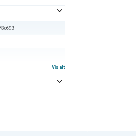
78c693
Vis alt
 mm