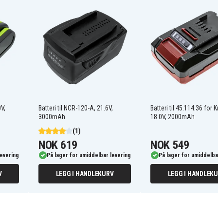
4511437
4511516
4514071
Agillo 36/255
Aquinna 36/38 F
Axxio 18/125
Axxio 36/230 Q
0V,
Batteri til NCR-120-A, 21.6V,
Batteri til 45.114.36 for K
CE-CB 18/254
3000mAh
18.0V, 2000mAh
Expert FREELEXO CAM
Plus 600
(1)
Fortexxa 18/30
NOK 619
NOK 549
Freelexo 350
levering
På lager for umiddelbar levering
På lager for umiddelba
Freelexo 500
Freelexo 800
V
LEGG I HANDLEKURV
LEGG I HANDLEK
Freelexo Cam 500
GAM-E 33/1 Li
GC-CH 1846
GC-HH 18/45
GC-SC 36/31