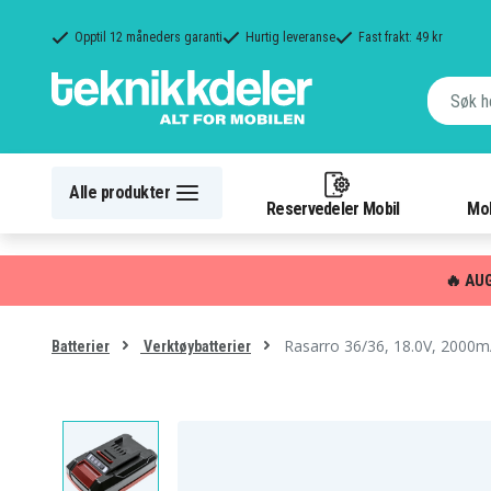
Opptil 12 måneders garanti
Hurtig leveranse
Fast frakt: 49 kr
Alle produkter
Reservedeler Mobil
Mob
🔥 AU
Rasarro 36/36, 18.0V, 2000
Batterier
Verktøybatterier