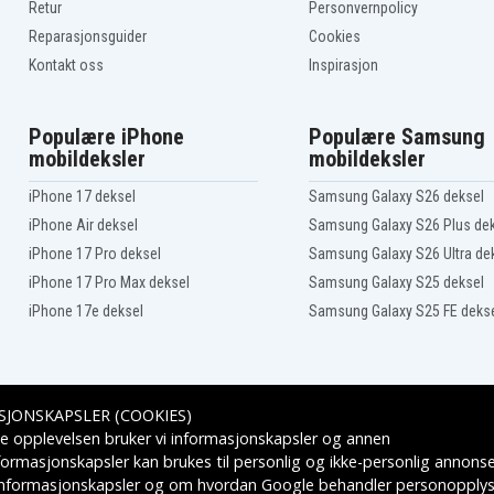
TP-AG 18/125 CE Q Li
Retur
Personvernpolicy
TP-CD 18 Li Brushless
Reparasjonsguider
Cookies
TP-CS 18/190 Li BL
Kontakt oss
Inspirasjon
TP-MX 18-2 Li
Varrito
Populære iPhone
Populære Samsung
mobildeksler
mobildeksler
iPhone 17 deksel
Samsung Galaxy S26 deksel
iPhone Air deksel
Samsung Galaxy S26 Plus de
iPhone 17 Pro deksel
Samsung Galaxy S26 Ultra de
iPhone 17 Pro Max deksel
Samsung Galaxy S25 deksel
iPhone 17e deksel
Samsung Galaxy S25 FE deks
SJONSKAPSLER (COOKIES)
Leveringsalternativer
e opplevelsen bruker vi informasjonskapsler og annen
formasjonskapsler kan brukes til personlig og ikke-personlig annons
 informasjonskapsler
og om hvordan
Google behandler personopplys