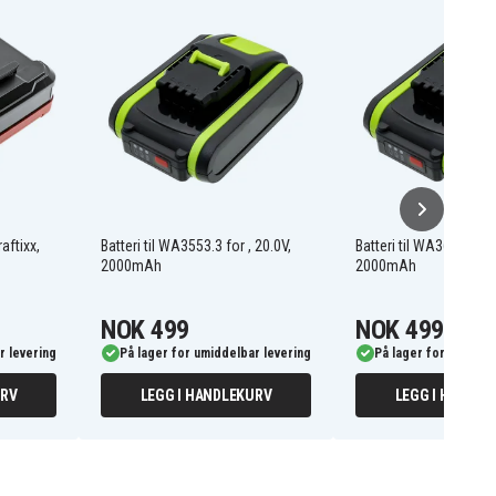
raftixx,
Batteri til WA3553.3 for , 20.0V,
Batteri til WA3604 for ,
2000mAh
2000mAh
NOK 499
NOK 499
r levering
På lager for umiddelbar levering
På lager for umiddel
URV
LEGG I HANDLEKURV
LEGG I HANDLE