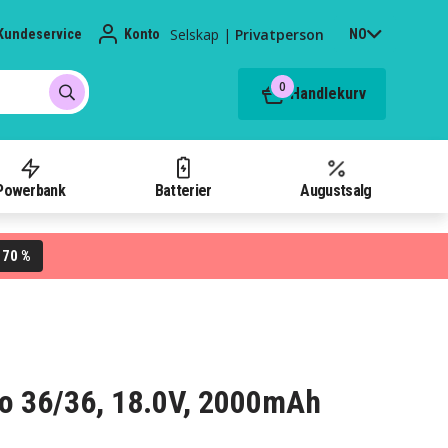
Selskap
|
Privatperson
Kundeservice
Konto
NO
0
Handlekurv
Powerbank
Batterier
Augustsalg
70 %
L
rro 36/36, 18.0V, 2000mAh