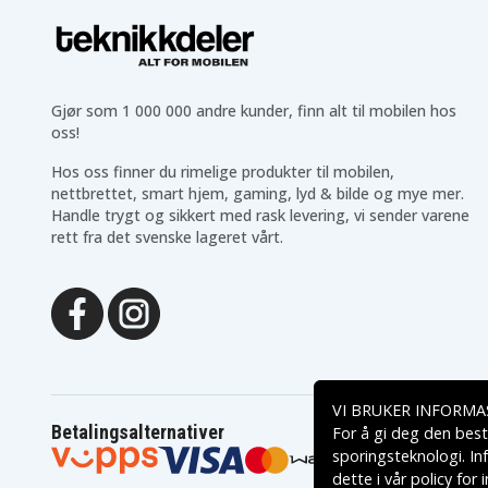
TE-VC 36/25
TE-VC 36/30 Li-S
TP-AP 18/28
TP-BS 18/357
TP-CI 18 Li BL
TP-CQ 18 Li
TP-DW 18/225
TP-HD 18/26 Li BL
TP-RO 18 SET
TP-VC 36/30 S Auto
Venturro
Venturro 18/210
Gjør som 1 000 000 andre kunder, finn alt til mobilen hos
oss!
Hos oss finner du rimelige produkter til mobilen,
nettbrettet, smart hjem, gaming, lyd & bilde og mye mer.
Handle trygt og sikkert med rask levering, vi sender varene
rett fra det svenske lageret vårt.
VI BRUKER INFORMA
Betalingsalternativer
For å gi deg den best
sporingsteknologi. In
dette i vår
policy for