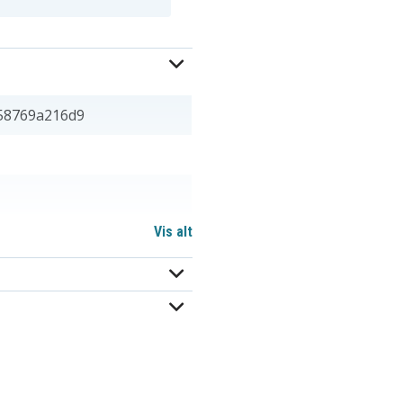
58769a216d9
Vis alt
 67,35 mm