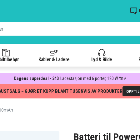
iltilbehør
Kabler & Ladere
Lyd & Bilde
Dagens superdeal - 34%
Ladestasjon med 6 porter, 120 W 🔌⚡
GUSTSALG – GJØR ET KUPP BLANT TUSENVIS AV PRODUKTER
OPPTI
000mAh
Batteri til Pow