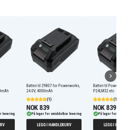
Batteri til 29807 for Powerworks,
Batteri til Powerwork
00mAh
24.0V, 4000mAh
P24LM32 etc
(1)
(1)
NOK 839
NOK 839
r levering
På lager for umiddelbar levering
På lager for umiddel
URV
LEGG I HANDLEKURV
LEGG I HANDLE