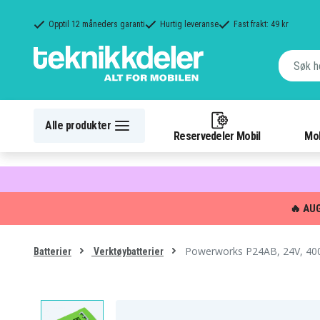
Opptil 12 måneders garanti
Hurtig leveranse
Fast frakt: 49 kr
Alle produkter
Reservedeler Mobil
Mob
🔥 AU
Powerworks P24AB, 24V, 4
Batterier
Verktøybatterier