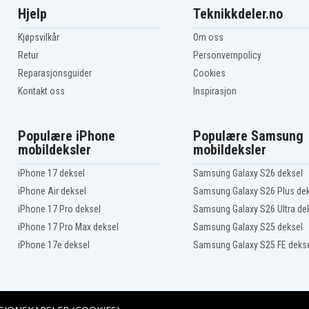
Hjelp
Teknikkdeler.no
Kjøpsvilkår
Om oss
Retur
Personvernpolicy
Reparasjonsguider
Cookies
Kontakt oss
Inspirasjon
Populære iPhone
Populære Samsung
mobildeksler
mobildeksler
iPhone 17 deksel
Samsung Galaxy S26 deksel
iPhone Air deksel
Samsung Galaxy S26 Plus de
iPhone 17 Pro deksel
Samsung Galaxy S26 Ultra de
iPhone 17 Pro Max deksel
Samsung Galaxy S25 deksel
iPhone 17e deksel
Samsung Galaxy S25 FE deks