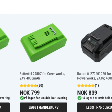
29807
29852
Alpina H 24 Li
Greenworks 10-Inch
Cordless Chainsaw 20362
Greenworks 2000007
M
Batteri til 29807 for Greenworks,
Batteri til 270401020 for
24V, 4000mAh
Powerworks, 24.0V, 40
Greenworks 2100007
(20)
(1)
Greenworks 2200007
er
NOK 799
NOK 839
Greenworks 2400007
levering
På lager for umiddelbar levering
På lager for umiddelba
Greenworks G24
Greenworks G24AB 24V
V
LEGG I HANDLEKURV
LEGG I HANDLEK
Cordless Axial Blower