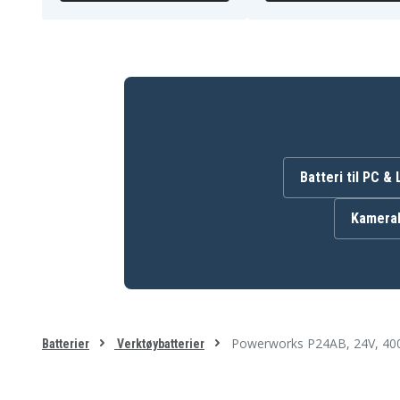
Greenworks G24CS25 2
Greenworks G24CS25
Lithium-Ion Cordless
Chainsaw
Greenworks G24CSK2 24V
Greenworks G24HT
Cordless Chainsaw
Greenworks G24HT56 2
Greenworks G24HT56
Cordless Hedge Trimm
Greenworks G24LT28
Greenworks G24PH51 2
28cm Deluxe 24V Cordless
Long Reach Cordless
Grass Trimmer
Hedge Trimmer
Greenworks G24PS20K2
Powerworks 2CM
24V Cordless Pole Saw
P24LM32
Batteri til PC &
Powerworks P24ST
Stiga SAB 24 AE
Stiga SGT 24 AE
Stiga SHT 24 AE
Kamerab
Powerworks P24AB, 24V, 4
Batterier
Verktøybatterier