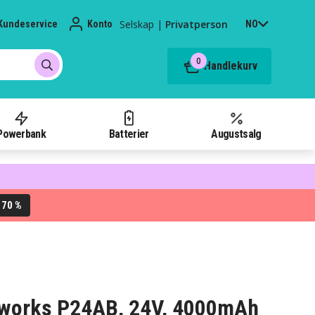
Selskap
|
Privatperson
Kundeservice
Konto
NO
0
Handlekurv
Powerbank
Batterier
Augustsalg
70 %
L
erworks P24AB, 24V, 4000mAh