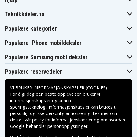
Teknikkdeler.no
Populære kategorier
Populære iPhone mobildeksler
Populære Samsung mobildeksler
Populære reservedeler
VI BRUKER INFORMASJONSKAPSLER (COOKIES)
For å gi deg den beste opplevelsen bruker vi
informasjonskapsler og annen
sporingsteknologi. Informasjonskapsler kan brukes til
Betalingsalternativer
personlig og ikke-personlig annonsering. Les mer om
dette i vår
policy for informasjonskapsler
og om hvordan
Leveringsalternativer
Google behandler personopplysninger
.