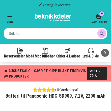
Hurtig leveranse
Item
0
2
of
MENY
HANDLEKURV
3
Reservedeler Mobil
Mobiltilbehør
Kabler & Ladere
Lyd & Bilde
Pow
🔥 AUGUSTSALG – GJØR ET KUPP BLANT TUSENVIS
OPPTIL
70 %
AV PRODUKTER
(10 Vurderinger)
Batteri til Panasonic HDC-SD909, 7.2V, 2200 mAh