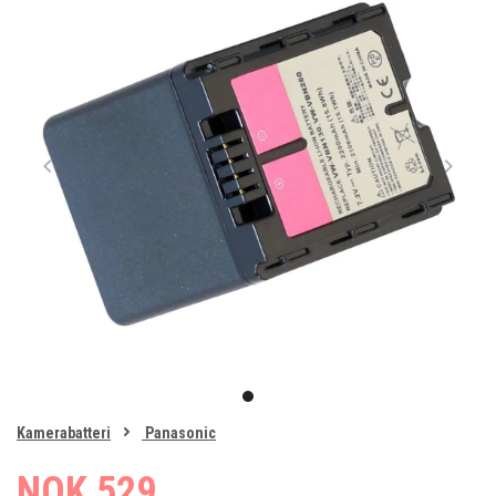
Item
1
item
of
0
Kamerabatteri
Panasonic
1
NOK 529