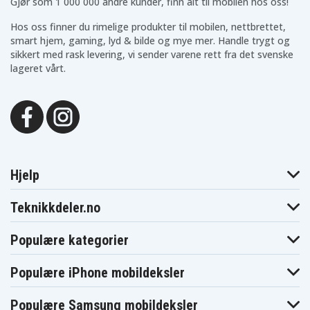
Gjør som 1 000 000 andre kunder, finn alt til mobilen hos oss!
CTH1202K2
CTH1442
CTH1442K2
CTH1802
CTH1802K
CTR-180L
Hos oss finner du rimelige produkter til mobilen, nettbrettet,
CW-1800
FL1200
FL1400
smart hjem, gaming, lyd & bilde og mye mer. Handle trygt og
FL1800
HBD750R
HD1800M
sikkert med rask levering, vi sender varene rett fra det svenske
HP1201KM2
HP1201M
HP1201MK2
lageret vårt.
HP1441
HP1441M
HP1441MK2
HP1442M
HP1442MK2
HP1802M
HP7200K2
HP7200MK2
HP7200NK2
LCD1402
LCD14022
LCD1802
LCD18021B
LCD18022B
LCD1802M
LCDI14022
LCDI14022B
LCS-180
LDD-1802
LDD-1802PB
LDD1801PB
LDD1802PB
LFP-1802S
LLCD14021
Hjelp
LRS-180
MS181
OBL-1801
OCS-1840
OGS-1820
OHT-1850
ONE+ 18 Volt
Teknikkdeler.no
OLT-1830
OPS-1820
Cordless Tools
ORS-1801
OWD-1801M
P200
Populære kategorier
P2000
P2002
P201
P202
P203
P204
P206
P2060
P208B
Populære iPhone mobildeksler
P210
P2100
P2102
P2105
P211
P220
Populære Samsung mobildeksler
P221
P230
P234