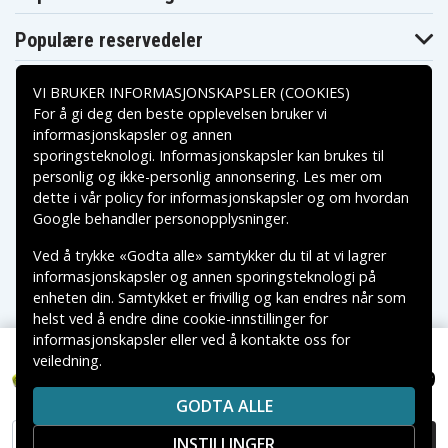
P234G
P236
P240
P2400
P241
P246
Populære reservedeler
P250
P2500
P2600
P2603
P271
P300
P301
P310
P3200
VI BRUKER INFORMASJONSKAPSLER (COOKIES)
P3300
P3310
P340
For å gi deg den beste opplevelsen bruker vi
P400
P410
P420
informasjonskapsler og annen
P430
P500
P501
sporingsteknologi. Informasjonskapsler kan brukes til
Betalingsalternativer
P506
P510
P514
personlig og ikke-personlig annonsering. Les mer om
P520
P521
P522
dette i vår
policy for informasjonskapsler
og om hvordan
P530
P540
P570
Leveringsalternativer
Google behandler personopplysninger
.
P600
P610
P631K
P650
P700
P701G
Ved å trykke «Godta alle» samtykker du til at vi lagrer
P703
P704
P710
informasjonskapsler og annen sporingsteknologi på
P711
P713
P715
enheten din. Samtykket er frivillig og kan endres når som
P716
P718
P718K
P730
P731
P740
helst ved å endre dine cookie-innstillinger for
P741
P780
P813
informasjonskapsler eller ved å kontakte oss for
P835
R10510
R10520
veiledning.
Copyright © 2026, Spares Nordic AB
R10521
R10530
R10531
NOK 949
P715
VAREMERKER SOM NEVNES PÅ DENNE WEB TILHØRER
R10630
R10631
R10632
GODTA ALLE
RESPEKTIVE VAREMERKES EIERE.
R1073K2
RJC180
RJC181
RLT183225F
RY1201
RY1420
INSTILLINGER
LEGG I HANDLEKURV