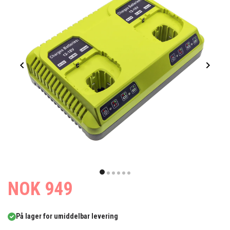
Item
1
item
item
item
item
item
item
NOK 949
of
0
1
2
3
4
5
6
På lager for umiddelbar levering