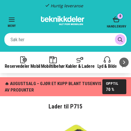
Hurtig leveranse
Item
0
2
of
MENY
HANDLEKURV
3
Reservedeler Mobil
Mobiltilbehør
Kabler & Ladere
Lyd & Bilde
Pow
🔥 AUGUSTSALG – GJØR ET KUPP BLANT TUSENVIS
OPPTIL
70 %
AV PRODUKTER
Lader til P715