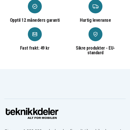
CCS-1801D
CCS-1801LM
CCW-180L
CDA-18021B
CDA1802
CDA18021B
CDA18022B
CDA1802M
CDC-181M
CDD144V22
CDD182L
CDDI14022NF
Opptil 12 måneders garanti
Hurtig leveranse
CDI-1801
CDI-1802
CDI-1802M
CDI-1803
CDI-1803M
CDL1441P
CDL1442D
CDL1442P
CDL1442P4
CDL1802P4
CFA-180M
CFP-180FM
CFP-180S
CFP-180SM
CHD-1801M
Fast frakt: 49 kr
Sikre produkter - EU-
CHD1201
CHI-1802M
CHP-1802M
standard
CHV-180L
CHV-18WDM
CID-1802M
CID-1802P
CID-1803L
CID-1803M
CID-182L
CID-183L
CID1442P
CID182L
CJS-180L
CJS-180LM
CJSP-1801QEOM
CJSP-180QEO
CJSP-180QEOM
CMD-1442
CMD-1802
CMD-1802M
CMI-1802
CMI-1802M
CML-180M
CNS-1801M
CNS-180L
CP-180M
CPD-1800
CPL-180M
CRA-180M
CRH1801
CRO-180M
CRP-1801
CRP-1801/DM
CRP-1801D
CRS 1803
CRS-180L
CS1800
CSL-180L
CSS-1801M
CSS-180L
CST-180M
CTH1201
CTH1202
CTH1202K