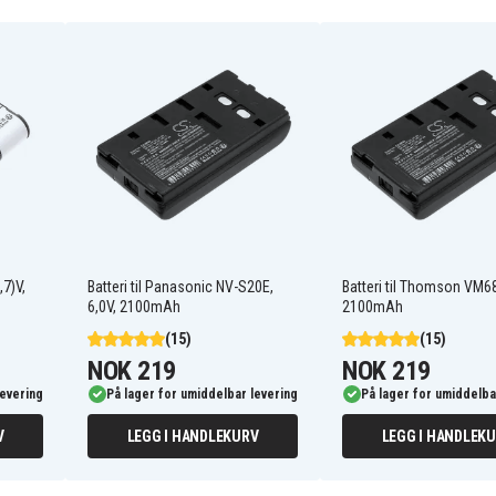
NP-33
NP-66H
NP-77
Akai C20
,7)V,
Batteri til Panasonic NV-S20E,
Batteri til Thomson VM68
Akai PVC-20E
6,0V, 2100mAh
2100mAh
Akai PVC20E
Akai PVC500E
(15)
(15)
Akai PVM-8
NOK 219
NOK 219
Akai PVMS-8
levering
På lager for umiddelbar levering
På lager for umiddelba
Akai PVSC-20E
Akai PVSC20
V
LEGG I HANDLEKURV
LEGG I HANDLEK
Bauer BA-611
Bauer C-61AF
Bauer C-63AF