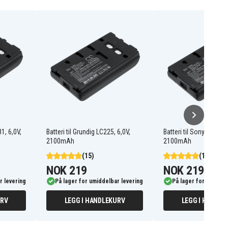
1, 6,0V,
Batteri til Grundig LC225, 6,0V,
Batteri til Sony CCDTR
2100mAh
2100mAh
(15)
(15)
NOK 219
NOK 219
r levering
På lager for umiddelbar levering
På lager for umiddel
URV
LEGG I HANDLEKURV
LEGG I HANDLE