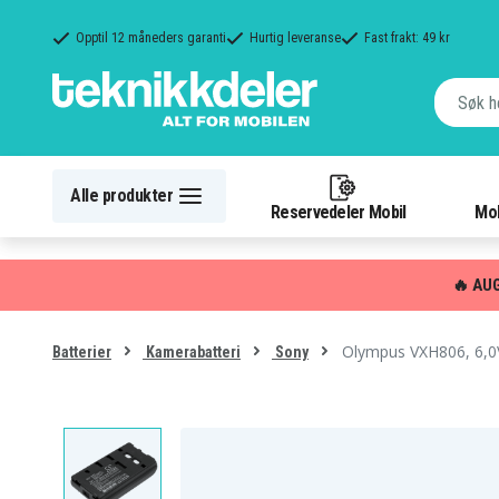
Opptil 12 måneders garanti
Hurtig leveranse
Fast frakt: 49 kr
Alle produkter
Reservedeler Mobil
Mob
🔥 AU
Olympus VXH806, 6,
Batterier
Kamerabatteri
Sony