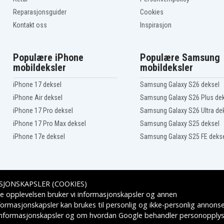
Blaupunkt CR8300
Reparasjonsguider
Cookies
Blaupunkt CR8400HIFI
Blaupunkt CR8600
Kontakt oss
Inspirasjon
Blaupunkt CR8800H
Blaupunkt FV-836
Blaupunkt FV-895
Populære iPhone
Populære Samsung
Blaupunkt FV845
mobildeksler
mobildeksler
Blaupunkt PTV-8100
Blaupunkt PTV8100
iPhone 17 deksel
Samsung Galaxy S26 deksel
Blaupunkt SC625
iPhone Air deksel
Samsung Galaxy S26 Plus de
Blaupunkt SCR750HIFI
iPhone 17 Pro deksel
Samsung Galaxy S26 Ultra de
Bosc C-51
iPhone 17 Pro Max deksel
Samsung Galaxy S25 deksel
Bosc C-62
Bosc V-61
iPhone 17e deksel
Samsung Galaxy S25 FE deks
Bosc VCC-612
Bosc VCC-613AF
Bosc VCC-662AF
Chinon C8-B3662
Cullmann 65600
SJONSKAPSLER (COOKIES)
Cullmann 8162
Leveringsalternativer
e opplevelsen bruker vi informasjonskapsler og annen
Cullmann 8167
formasjonskapsler kan brukes til personlig og ikke-personlig annons
Fisher FM-80
 informasjonskapsler
og om hvordan
Google behandler personopplys
Fisher FVC-2000