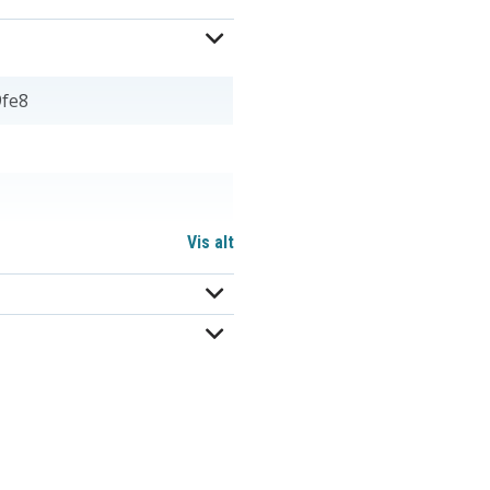
fe8
Vis alt
ng, Pentax, Sony, Konica