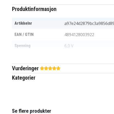
Produktinformasjon
a97e24d2879bc3a9856d89
Artikkelnr
4894128003922
EAN / GTIN
6,0 V
Spenning
Ni-MH
Batteri type
Vurderinger
Hitachi, Panasonic, Samsu
Passer til merke
Minolta
Kategorier
Kan brukes i original
Ja
laderen
89,40 x 46,00 x 18,85 mm
Mål
Se flere produkter
Kapasitet