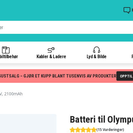
iltilbehør
Kabler & Ladere
Lyd & Bilde
GUSTSALG – GJØR ET KUPP BLANT TUSENVIS AV PRODUKTER
OPPTI
0V, 2100mAh
Batteri til Oly
(15 Vurderinger)