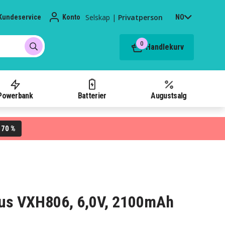
Selskap
|
Privatperson
Kundeservice
Konto
NO
0
Handlekurv
Powerbank
Batterier
Augustsalg
70 %
L
mpus VXH806, 6,0V, 2100mAh