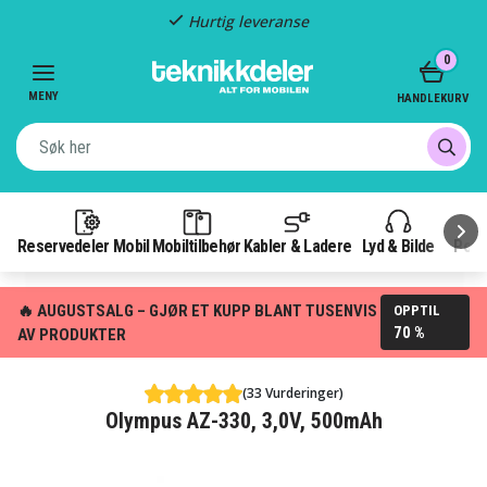
Hurtig leveranse
Item
0
2
of
MENY
HANDLEKURV
3
Reservedeler Mobil
Mobiltilbehør
Kabler & Ladere
Lyd & Bilde
Pow
🔥 AUGUSTSALG – GJØR ET KUPP BLANT TUSENVIS
OPPTIL
70 %
AV PRODUKTER
(33 Vurderinger)
Olympus AZ-330, 3,0V, 500mAh