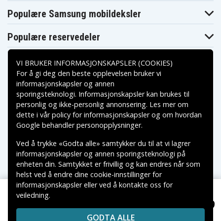
Caption
Canon Prima
Populære Samsung mobildeksler
Canon Prima
Canon Prima
Super 90
Super 85
Super 90 Wide
Caption
Canon Prima
Canon Prima
Canon Prima
Populære reservedeler
Twin S
Zoom 65
Zoom 70F
Canon Prima
Canon Prima
Canon Prima
Zoom 76
Zoom 85
Zoom 85N
VI BRUKER INFORMASJONSKAPSLER (COOKIES)
Canon Prima
Canon Prima
Canon Prima
For å gi deg den beste opplevelsen bruker vi
Zoom Mini
Zoom Mini
Zoom Shot
Caption
informasjonskapsler og annen
Canon Sure
Canon Sure
Canon Sure
sporingsteknologi. Informasjonskapsler kan brukes til
Betalingsalternativer
Shot WP-1
Shot 105
Shot 105 Zoom
personlig og ikke-personlig annonsering. Les mer om
Canon Sure
Canon Sure
Canon Sure
Shot 105 Zoom
dette i vår
policy for informasjonskapsler
og om hvordan
Shot 105Z
Shot 60
S
Leveringsalternativer
Google behandler personopplysninger
.
Canon Sure
Canon Sure
Canon Sure
Shot 60 Zoom
Shot 65 Zoom
Shot 70 Zoom
Ved å trykke «Godta alle» samtykker du til at vi lagrer
Canon Sure
Canon Sure
Canon Sure
informasjonskapsler og annen sporingsteknologi på
Shot 76 Zoom
Shot 80
Shot 80 Tele
Canon Sure
Canon Sure
Canon Sure
enheten din. Samtykket er frivillig og kan endres når som
Shot 80 Zoom
Shot 85
Shot 85 Zoom
helst ved å endre dine cookie-innstillinger for
Canon Sure
Canon Sure
Canon Sure
informasjonskapsler eller ved å kontakte oss for
Shot A1
Shot A1
Shot A1
Panorama
Underwater
veiledning.
Copyright © 2026, Spares Nordic AB
Canon Sure
Canon Sure
Canon Sure
NOK 119
Olympus AZ-330, 3,0V, 500mAh
VAREMERKER SOM NEVNES PÅ DENNE WEB TILHØRER
Shot Caption
Shot K
Shot Look
GODTA ALLE
RESPEKTIVE VAREMERKES EIERE.
Canon Sure
Canon Sure
Canon Sure