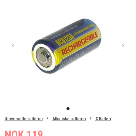
Item
1
item
of
0
Universelle batterier
Alkaliske batterier
C Batteri
1
NOK 119