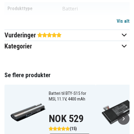
Batteri
Produkttype
Vis alt
7,6 V
Spenning
Vurderinger
Li-ion
Batteri type
Kategorier
Terrans Force
Passer til merke
Ja
Overladingsbeskyttelse
222,00 x 73,00 x 9,20 mm
Se flere produkter
Mål
8000 mAh
Kapasitet
Batteri til BTY-S15 for
MSI, 11.1V, 4400 mAh
Batteriet erstatter:
NOK 529
BTY-
BTY-M47
M47(2ICP5/73/95-
2)
(15)