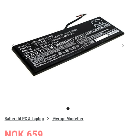
Item
1
item
of
0
Batteri til PC & Laptop
Øvrige Modeller
1
NOK 659