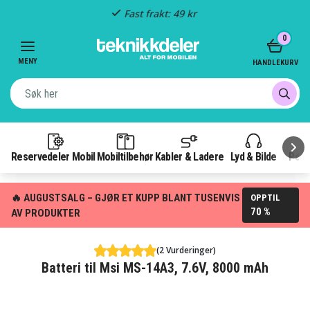
Fast frakt: 49 kr
Item
0
3
of
MENY
HANDLEKURV
3
Reservedeler Mobil
Mobiltilbehør
Kabler & Ladere
Lyd & Bilde
Pow
🔥 AUGUSTSALG – GJØR ET KUPP BLANT TUSENVIS
OPPTIL
70 %
AV PRODUKTER
(2 Vurderinger)
Batteri til Msi MS-14A3, 7.6V, 8000 mAh