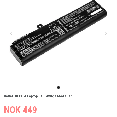
Item
1
item
of
0
Batteri til PC & Laptop
Øvrige Modeller
1
NOK 449