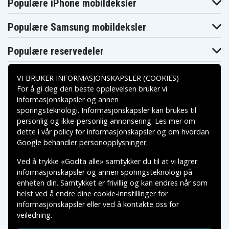
Populære iPhone mobildeksler
6RF161
6RFN161
7RF
Msi GP62MVR-
Msi GP62VR-
Msi GP62VR-7RF
7RF-400DE
7RF-453XES
Populære Samsung mobildeksler
Msi GP62X
Msi GP72
Msi GP72 2QE
Msi GP72 6QE
Msi GP72 6QF
Msi GP72 7RD
Msi GP72-
Msi GP72-
Msi GP72-
Populære reservedeler
2QDi581FD
2QEi581
2QEi581FD
Msi GP72-
Msi GP72-
Msi GP72-
2QEi7161
2QEi781
2QEi781FD
VI BRUKER INFORMASJONSKAPSLER (COOKIES)
Msi GP72-
Msi GP72VR
Msi GP72VR-6RF
For å gi deg den beste opplevelsen bruker vi
6QE8H11
Msi GP72VR-
Msi GP72VR-
informasjonskapsler og annen
Msi GP72VR-7RF
6RFAC16H21
7RF-267
sporingsteknologi. Informasjonskapsler kan brukes til
Betalingsalternativer
Msi MS-1792
Msi PE60
Msi PE60 6QE
personlig og ikke-personlig annonsering. Les mer om
Msi PE70
dette i vår
policy for informasjonskapsler
og om hvordan
Leveringsalternativer
Google behandler personopplysninger
.
Ved å trykke «Godta alle» samtykker du til at vi lagrer
informasjonskapsler og annen sporingsteknologi på
enheten din. Samtykket er frivillig og kan endres når som
helst ved å endre dine cookie-innstillinger for
informasjonskapsler eller ved å kontakte oss for
veiledning.
Copyright © 2026, Spares Nordic AB
VAREMERKER SOM NEVNES PÅ DENNE WEB TILHØRER