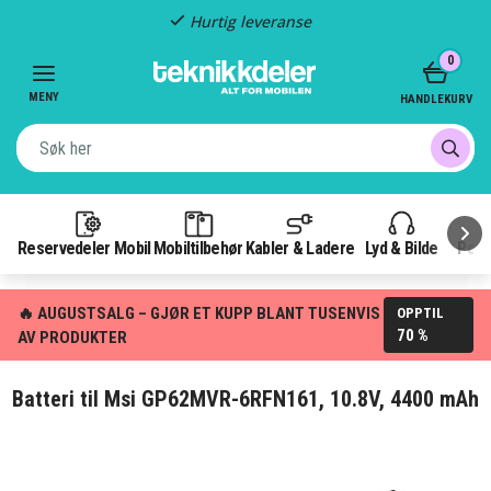
Hurtig leveranse
Item
0
2
of
MENY
HANDLEKURV
3
Reservedeler Mobil
Mobiltilbehør
Kabler & Ladere
Lyd & Bilde
Pow
🔥 AUGUSTSALG – GJØR ET KUPP BLANT TUSENVIS
OPPTIL
70 %
AV PRODUKTER
Batteri til Msi GP62MVR-6RFN161, 10.8V, 4400 mAh