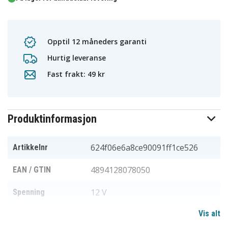
Opptil 12 måneders garanti
Hurtig leveranse
Fast frakt: 49 kr
Produktinformasjon
624f06e6a8ce90091ff1ce526
Artikkelnr
4894128078050
EAN / GTIN
12 V
Spenning
Vis alt
Li-ion
Batteri type