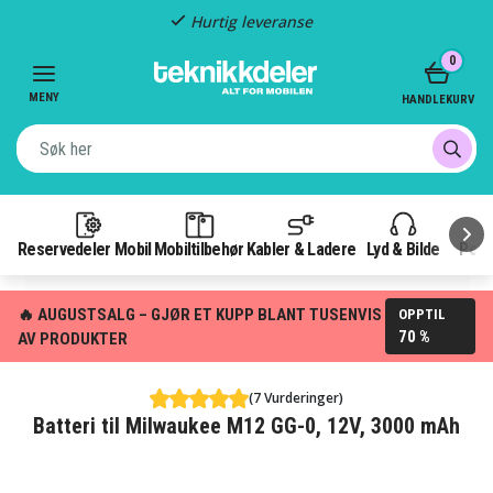
Fast frakt: 49 kr
Item
0
3
of
MENY
HANDLEKURV
3
Reservedeler Mobil
Mobiltilbehør
Kabler & Ladere
Lyd & Bilde
Pow
🔥 AUGUSTSALG – GJØR ET KUPP BLANT TUSENVIS
OPPTIL
70 %
AV PRODUKTER
(7 Vurderinger)
Batteri til Milwaukee M12 GG-0, 12V, 3000 mAh