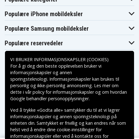
Milwaukee C12
Milwaukee C12
Milwaukee C12
RAD
RAD-0
RAD-202B
Milwaukee C12
Milwaukee C12
Milwaukee C12
Populære iPhone mobildeksler
RT
RT-0
WS
Milwaukee M12
Milwaukee M12
Milwaukee M12
AL
AL-0
Populære Samsung mobildeksler
Milwaukee M12
Milwaukee M12
Milwaukee M12
BD
BD-0
BD-202C
Milwaukee M12
Milwaukee M12
Milwaukee M12
Populære reservedeler
BDC6
BDC6-0
BDC6-202C
Milwaukee M12
Milwaukee M12
Milwaukee M12
BDC8
BDC8-0
BDC8-202C
VI BRUKER INFORMASJONSKAPSLER (COOKIES)
Milwaukee M12
Milwaukee M12
Milwaukee M12
For å gi deg den beste opplevelsen bruker vi
BDD
BDD-0
BDD-202C
Milwaukee M12
Milwaukee M12
Milwaukee M12
informasjonskapsler og annen
BDDX
BDDX-202X
BDDXKIT-202X
sporingsteknologi. Informasjonskapsler kan brukes til
Betalingsalternativer
Milwaukee M12
Milwaukee M12
Milwaukee M12
personlig og ikke-personlig annonsering. Les mer om
BID
BID-0
BID-202C
dette i vår
policy for informasjonskapsler
og om hvordan
Milwaukee M12
Milwaukee M12
Milwaukee M12
Leveringsalternativer
BIW12
BIW12-0
BIW12-202C
Google behandler personopplysninger
.
Milwaukee M12
Milwaukee M12
Milwaukee M12
BIW14
BIW14-0
BIW38
Ved å trykke «Godta alle» samtykker du til at vi lagrer
Milwaukee M12
Milwaukee M12
Milwaukee M12
informasjonskapsler og annen sporingsteknologi på
BIW38-0
BIW38-202C
BPD
enheten din. Samtykket er frivillig og kan endres når som
Milwaukee M12
Milwaukee M12
Milwaukee M12
BPD-0
BPD-202C
BPD-402C
helst ved å endre dine cookie-innstillinger for
Milwaukee M12
Milwaukee M12
Milwaukee M12
informasjonskapsler eller ved å kontakte oss for
BPP2B
BPP2B-421C
BPP2C