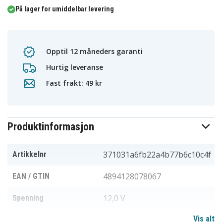
På lager for umiddelbar levering
Opptil 12 måneders garanti
Hurtig leveranse
Fast frakt: 49 kr
Produktinformasjon
371031a6fb22a4b77b6c10c4f
Artikkelnr
4894128078067
EAN / GTIN
12,0 V
Spenning
Vis alt
Li-ion
Batteri type