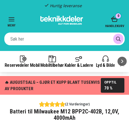
Hurtig leveranse
Item
0
2
of
MENY
HANDLEKURV
3
Reservedeler Mobil
Mobiltilbehør
Kabler & Ladere
Lyd & Bilde
Pow
🔥 AUGUSTSALG – GJØR ET KUPP BLANT TUSENVIS
OPPTIL
70 %
AV PRODUKTER
(2 Vurderinger)
Batteri til Milwaukee M12 BPP2C-402B, 12,0V,
4000mAh