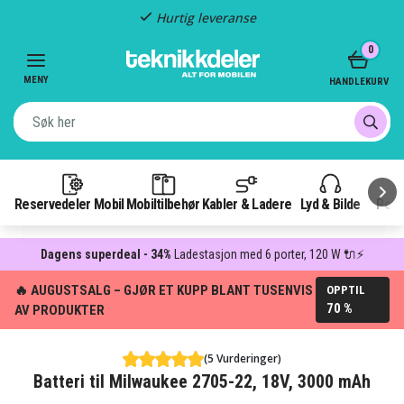
Hurtig leveranse
Item
0
2
of
MENY
HANDLEKURV
3
Reservedeler Mobil
Mobiltilbehør
Kabler & Ladere
Lyd & Bilde
Pow
Dagens superdeal - 34%
Ladestasjon med 6 porter, 120 W 🔌⚡
🔥 AUGUSTSALG – GJØR ET KUPP BLANT TUSENVIS
OPPTIL
70 %
AV PRODUKTER
(5 Vurderinger)
Batteri til Milwaukee 2705-22, 18V, 3000 mAh