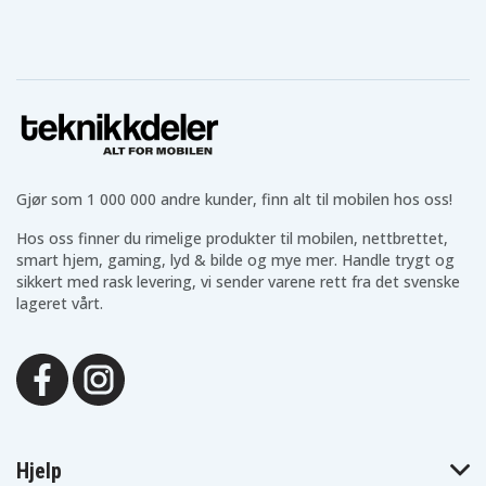
Milwaukee
Milwaukee
Milwaukee
2651-20
2651-22
2652-20
Milwaukee
Milwaukee
Milwaukee
2652-22
2653-20
2653-22
Milwaukee
Milwaukee
Milwaukee
2653-22CT
2656-22CT
2657-20
Milwaukee
Milwaukee
Milwaukee
2662-20
2662-22
2663-20
Milwaukee
Milwaukee
Milwaukee
2663-22
2664-20
2664-22
Milwaukee
Milwaukee
Milwaukee
Gjør som 1 000 000 andre kunder, finn alt til mobilen hos oss!
2665-20
2665-22
2673-22
Milwaukee
Milwaukee
Milwaukee
Hos oss finner du rimelige produkter til mobilen, nettbrettet,
2676-20
2676-22
2676-23
smart hjem, gaming, lyd & bilde og mye mer. Handle trygt og
Milwaukee
Milwaukee
Milwaukee
sikkert med rask levering, vi sender varene rett fra det svenske
2680-20
2680-22
2682-20
lageret vårt.
Milwaukee
Milwaukee
Milwaukee
2682-22
2697-22
2701-20
Milwaukee
Milwaukee
Milwaukee
2701-22CT
2702-20
2702-22CT
Milwaukee
Milwaukee
Milwaukee
2704-20
2704-22
2705-20
Milwaukee
Milwaukee
Milwaukee
2705-22
2706-22
2707-20
Milwaukee
Milwaukee
Milwaukee
2707-22
2708-20
2708-222607-22
Hjelp
Milwaukee
Milwaukee
Milwaukee