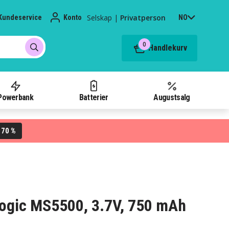
Selskap
|
Privatperson
Kundeservice
Konto
NO
0
Handlekurv
Powerbank
Batterier
Augustsalg
70 %
L
ologic MS5500, 3.7V, 750 mAh