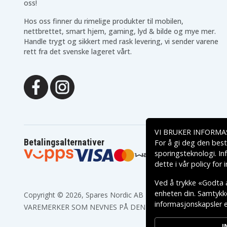
oss!
Hos oss finner du rimelige produkter til mobilen,
nettbrettet, smart hjem, gaming, lyd & bilde og mye mer.
Handle trygt og sikkert med rask levering, vi sender varene
rett fra det svenske lageret vårt.
VI BRUKER INFORMA
Betalingsalternativer
For å gi deg den best
sporingsteknologi. In
dette i vår
policy for
Ved å trykke «Godta a
enheten din. Samtykket
Copyright © 2026, Spares Nordic AB
informasjonskapsler el
VAREMERKER SOM NEVNES PÅ DENNE WEB TILHØRER RESPE