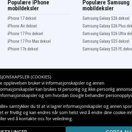
Populære iPhone
Populære Samsung
mobildeksler
mobildeksler
iPhone 17 deksel
Samsung Galaxy S26 deksel
iPhone Air deksel
Samsung Galaxy S26 Plus de
iPhone 17 Pro deksel
Samsung Galaxy S26 Ultra de
iPhone 17 Pro Max deksel
Samsung Galaxy S25 deksel
iPhone 17e deksel
Samsung Galaxy S25 FE deks
SJONSKAPSLER (COOKIES)
Leveringsalternativer
e opplevelsen bruker vi informasjonskapsler og annen
formasjonskapsler kan brukes til personlig og ikke-personlig annons
 informasjonskapsler
og om hvordan
Google behandler personopplys
lle» samtykker du til at vi lagrer informasjonskapsler og annen spo
 er frivillig og kan endres når som helst ved å endre dine cookie-inns
ler ved å kontakte oss for veiledning.
KTIVE VAREMERKES EIERE.