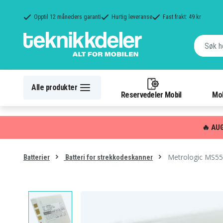
Opptil 12 måneders garanti
Hurtig leveranse
Fast frakt: 49 kr
Alle produkter
Reservedeler Mobil
Mob
🔥 AU
Metrologic MS55
Batterier
Batteri for strekkodeskanner