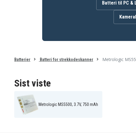
100845
33-KB1B3770000L3
Batteri til PC &
BA-80S700
KB1B3770000L3
Kamerab
Batteriet er kompatibelt med følgende produkter:
Cipherlab 8001
Cipherlab 8300-L
Metrologic MK5502-
Metrologic MK5502-
79B6107
79B614
Metrologic MS5500
Metrologic MS5500
Optimus S
Metrologic MS55
Batterier
Batteri for strekkodeskanner
Sist viste
Metrologic MS5500, 3.7V, 750 mAh