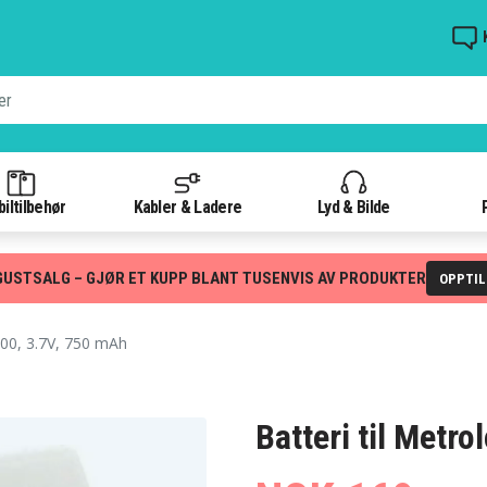
iltilbehør
Kabler & Ladere
Lyd & Bilde
GUSTSALG – GJØR ET KUPP BLANT TUSENVIS AV PRODUKTER
OPPTI
00, 3.7V, 750 mAh
Batteri til Metr