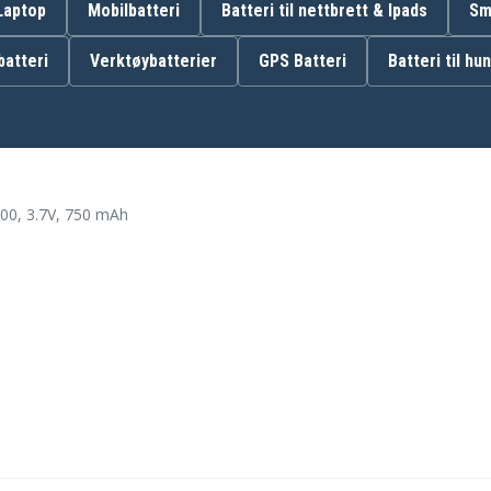
46-00311
 Laptop
Mobilbatteri
Batteri til nettbrett & Ipads
Sm
atteri
Verktøybatterier
GPS Batteri
Batteri til hu
Metrologic MK5502
Metrologic MK5502-
79B639
Metrologic SP5500
00, 3.7V, 750 mAh