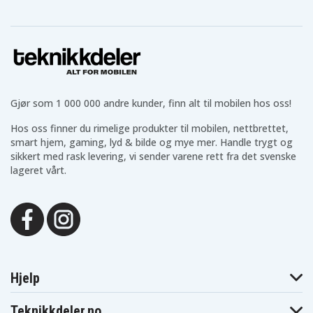
Makita
Makita
Makita BHP456RFE
BHP456RFE3
BHP456RFWX
Makita
Makita BHP456Z
Makita BHP458
BHR202
Makita
Makita
Makita BHR202F
BHR202RFE
BHR202RFE3
Makita
Makita
Makita BHR202Z
BHR202RFWX
BHR240
Makita
Makita BHR240Z
Makita BHR241
Gjør som 1 000 000 andre kunder, finn alt til mobilen hos oss!
BHR241F
Makita
Makita BHR241RFE
Makita BHR241Z
BHR242RFE
Hos oss finner du rimelige produkter til mobilen, nettbrettet,
Makita
Makita
smart hjem, gaming, lyd & bilde og mye mer. Handle trygt og
Makita BHR242Z
BHR242RFEV
BHR243RFE
sikkert med rask levering, vi sender varene rett fra det svenske
Makita
Makita
Makita BHR243Z
lageret vårt.
BHR243RFEV
BHS630RFE
Makita
Makita BHS630Z
Makita BJN161
BJR181
Makita
Makita BJR181F
Makita BJR181RF
BJR181RFE
Makita
Makita BJR181X
Makita BJR181X1
BJR181Z
Makita
Makita BJR182
Makita BJR182F
BJR182X
Hjelp
Makita
Makita BJR182Z
Makita BJS101RFE
BJS130
Makita
Makita BJS130F
Makita BJS130RFE
Teknikkdeler.no
BJS130Z