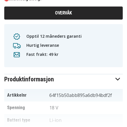
OVERVÅK
Opptil 12 måneders garanti
Hurtig leveranse
Fast frakt: 49 kr
Produktinformasjon
64f15b50abb895a6db94bdf2f
Artikkelnr
18 V
Spenning
Li-ion
Batteri type