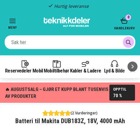
Hurtig leveranse
Item
0
2
of
MENY
HANDLEKURV
3
Reservedeler Mobil
Mobiltilbehør
Kabler & Ladere
Lyd & Bilde
Pow
🔥 AUGUSTSALG – GJØR ET KUPP BLANT TUSENVIS
OPPTIL
70 %
AV PRODUKTER
(2 Vurderinger)
Batteri til Makita DUB183Z, 18V, 4000 mAh