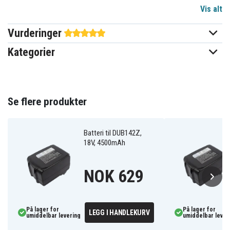
Vis alt
Makita
Passer til merke
Vurderinger
116,80x74,90x61,90 mm
Mål
Kategorier
4000 mAh
Kapasitet
Batteriet erstatter:
Se flere produkter
194204-5
194205-3
194309-1
BL1815
BL1830
BL1835
BL1840
BL1850
LXT400
XRU02Z
Batteri til DUB142Z,
18V, 4500mAh
Batteriet er kompatibelt med følgende produkter:
NOK 629
Makita
Makita BBO180
Makita BBO180Z
BCF201
Makita
Makita BCF201Z
Makita BCF201ZW
BCL180
På lager for
På lager for
LEGG I HANDLEKURV
umiddelbar levering
umiddelbar lever
Makita
Makita BCL180F
Makita BCL180W
BCL180Z