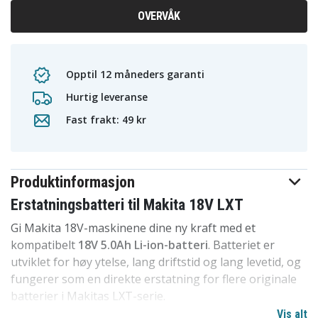
OVERVÅK
Opptil 12 måneders garanti
Hurtig leveranse
Fast frakt: 49 kr
Produktinformasjon
Erstatningsbatteri til Makita 18V LXT
Gi Makita 18V-maskinene dine ny kraft med et
kompatibelt
18V 5.0Ah Li-ion-batteri
. Batteriet er
utviklet for høy ytelse, lang driftstid og lang levetid, og
fungerer som en direkte erstatning for flere originale
batterier i Makitas LXT-serie.
Vis alt