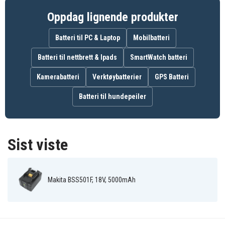
BL1840
Oppdag lignende produkter
BL1850B
BL1860B
Batteri til PC & Laptop
Mobilbatteri
194204-5
Batteri til nettbrett & Ipads
SmartWatch batteri
194205-3
194309-1
Kamerabatteri
Verktøybatterier
GPS Batteri
Batteri til hundepeiler
Passer blant annet
Passer til et stort antall Makita 18V LXT-maskiner,
blant annet modeller i seriene:
Sist viste
BDF
BHP
BTD
Makita BSS501F, 18V, 5000mAh
BGA
BJR
BHR