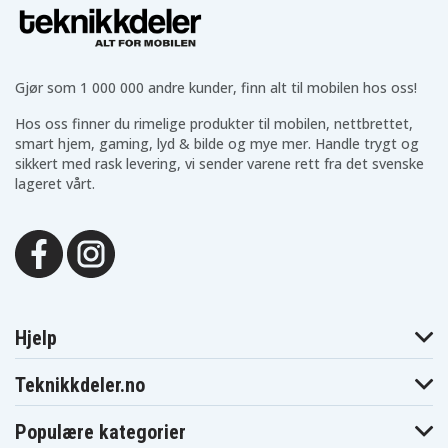
626 g
Vekt
Gjør som 1 000 000 andre kunder, finn alt til mobilen hos oss!
Batteriet erstatter:
Hos oss finner du rimelige produkter til mobilen, nettbrettet,
194204-5
194205-3
194309-1
smart hjem, gaming, lyd & bilde og mye mer. Handle trygt og
BL1815
BL1830
BL1835
sikkert med rask levering, vi sender varene rett fra det svenske
BL1840
BL1850B
BL1860B
LXT400
XRU02Z
lageret vårt.
Batteriet er kompatibelt med følgende produkter:
Makita
Makita BBO180
Makita BCF201
BBO180Z
Makita
Makita BCF201Z
Makita BCL180
BCF201ZW
Hjelp
Makita
Makita BCL180F
Makita BCL180Z
BCL180W
Makita
Teknikkdeler.no
Makita BCL182
Makita BCL182Z
BCL180ZW
Makita
Makita BCS550
Makita BCS550F
BCS550RFE
Populære kategorier
Makita BCS550Z
Makita BDA350
Makita BDA350F