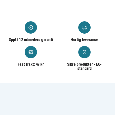
BSS
BJV
BTM
BO180
Mange andre Makita 18V-modeller (se
kompatibilitetsliste).
Opptil 12 måneders garanti
Hurtig leveranse
207728833a94861ebbfbfe6a9
Artikkelnr
Batteri
Produkttype
Fast frakt: 49 kr
Sikre produkter - EU-
18 V
Spenning
standard
Li-ion
Batteri type
Makita
Passer til merke
116.8 x 74.9 x 61.6 mm
Mål
5000 mAh
Kapasitet