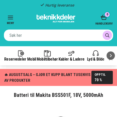
Hurtig leveranse
Item
0
2
of
MENY
HANDLEKURV
3
Reservedeler Mobil
Mobiltilbehør
Kabler & Ladere
Lyd & Bilde
Pow
🔥 AUGUSTSALG – GJØR ET KUPP BLANT TUSENVIS
OPPTIL
70 %
AV PRODUKTER
Batteri til Makita BSS501F, 18V, 5000mAh