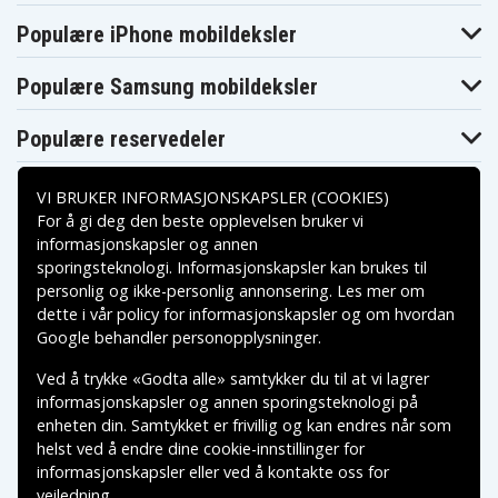
Makita
Makita BDA350Z
Makita BDA351
Populære iPhone mobildeksler
BDA350RFE
Makita
Makita BDA351Z
Makita BDF450
BDA351RFE
Populære Samsung mobildeksler
Makita
Makita BDF451
Makita BDF451Z
BDF451RFE
Makita
Makita
Populære reservedeler
Makita BDF452
BDF452RFE
BDF452RHE
Makita
Makita
Makita BDF452Z
BDF452SHE
BDF453RHE
VI BRUKER INFORMASJONSKAPSLER (COOKIES)
Makita
Makita BDF453Z
Makita BDF454F
BDF453SHE
For å gi deg den beste opplevelsen bruker vi
Makita
Makita
informasjonskapsler og annen
Makita BDF454Z
BDF454RFE
BDF456RFE
sporingsteknologi. Informasjonskapsler kan brukes til
Betalingsalternativer
Makita BDF456Z
Makita BDF458
Makita BFR550
personlig og ikke-personlig annonsering. Les mer om
Makita
Makita BFR550F
Makita BFR550L
dette i vår
policy for informasjonskapsler
BFR550RFE
og om hvordan
Leveringsalternativer
Makita
Google behandler personopplysninger
.
Makita BFR550Z
Makita BFR750
BFR550ZX
Makita
Ved å trykke «Godta alle» samtykker du til at vi lagrer
Makita BFR750F
Makita BFR750L
BFR750RFE
informasjonskapsler og annen sporingsteknologi på
Makita BFR750Z
Makita BFS450
Makita BFS450F
enheten din. Samtykket er frivillig og kan endres når som
Makita
Makita
Makita BFS450Z
BFS450RFE
BFS451RFE
helst ved å endre dine cookie-innstillinger for
Makita
informasjonskapsler eller ved å kontakte oss for
Makita BFS451Z
Makita BGA402Z
BGA402RFE
veiledning.