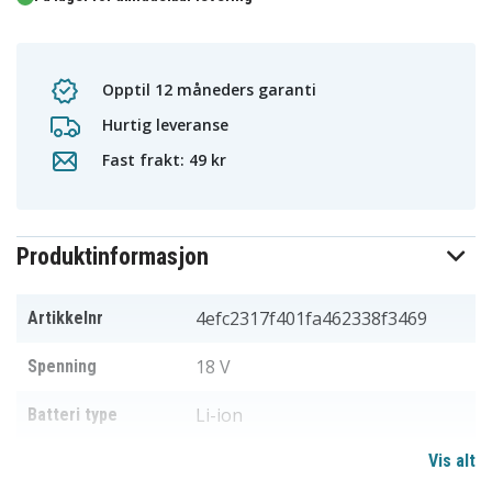
Opptil 12 måneders garanti
Hurtig leveranse
Fast frakt: 49 kr
Produktinformasjon
4efc2317f401fa462338f3469
Artikkelnr
18 V
Spenning
Li-ion
Batteri type
Vis alt
Makita
Passer til merke