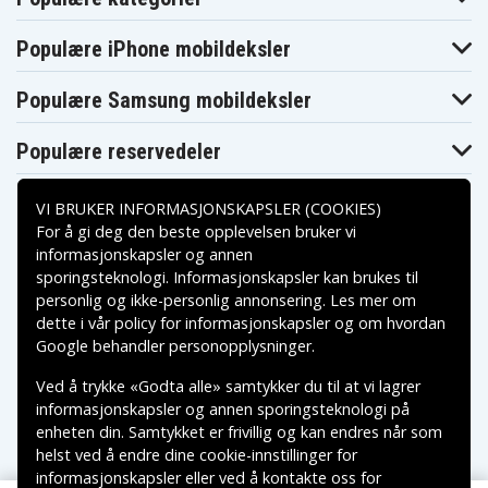
Makita
Makita
Makita BHP440SFE
BHP441
BHP441RFE
Makita
Populære iPhone mobildeksler
Makita BHP441SFE
Makita BHP442RF
BHP441Z
Makita
Makita
Makita BHP444RFE
BHP444Z
BHP446RFE
Populære Samsung mobildeksler
Makita
Makita BHP446Z
Makita BHP451
BHP450
Populære reservedeler
Makita
Makita BHP451RFE
Makita BHP451Z
BHP451SFE
Makita
Makita
Makita BHP452
BHP452HW
BHP452RFE
VI BRUKER INFORMASJONSKAPSLER (COOKIES)
Makita
Makita BHP452SHE
Makita BHP453
For å gi deg den beste opplevelsen bruker vi
BHP452Z
informasjonskapsler og annen
Makita
Makita
Makita BHP453RFE
BHP453RHE
BHP453RHEX
sporingsteknologi. Informasjonskapsler kan brukes til
Betalingsalternativer
Makita
personlig og ikke-personlig annonsering. Les mer om
Makita BHP453SHE
Makita BHP454
BHP453Z
dette i vår
policy for informasjonskapsler
og om hvordan
Makita
Makita BHP454F
Makita BHP454Z
Leveringsalternativer
BHP454RFE
Google behandler personopplysninger
.
Makita
Makita
Makita BHP456RFE
BHP456RFE3
BHP456RFWX
Ved å trykke «Godta alle» samtykker du til at vi lagrer
Makita
informasjonskapsler og annen sporingsteknologi på
Makita BHP456Z
Makita BHR162
BHP458
enheten din. Samtykket er frivillig og kan endres når som
Makita
Makita BHR162RFE
Makita BHR162Z
BHR162SFE
helst ved å endre dine cookie-innstillinger for
Makita
Makita
informasjonskapsler eller ved å kontakte oss for
Makita BHR202