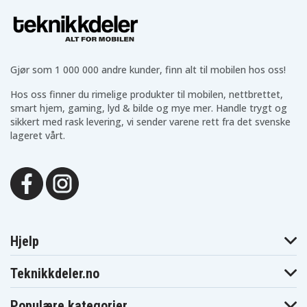
BFR540Z
Makita
Makita
Makita BFR550F
BFR550L
BFR550RFE
Makita
Makita BFR550Z
Makita BFR750
BFR550ZX
Makita
Makita
Makita BFR750F
Gjør som 1 000 000 andre kunder, finn alt til mobilen hos oss!
BFR750L
BFR750RFE
Makita
Makita
Makita BFR750Z
Hos oss finner du rimelige produkter til mobilen, nettbrettet,
BFS440
BFS440RFE
Makita
smart hjem, gaming, lyd & bilde og mye mer. Handle trygt og
Makita BFS441RFE
Makita BFS450
BFS441Z
sikkert med rask levering, vi sender varene rett fra det svenske
Makita
Makita BFS450F
Makita BFS450Z
lageret vårt.
BFS450RFE
Makita
Makita BFS451RFE
Makita BFT041RZ
BFS451Z
Makita
Makita
Makita BFT082RZ
BFT124RZ
BGA402RFE
Makita
Makita BGA402Z
Makita BGA450Z
BGA450RFE
Makita
Makita
Makita BGA452
BGA452F
BGA452RFE
Hjelp
Makita
Makita
Makita BGA452Z
BGD800
BGD800RFE
Makita
Makita
Makita BGD800Z
Teknikkdeler.no
BGD801
BGD801RFE
Makita
Makita BGD801Z
Makita BHP440
BHP343Z
Populære kategorier