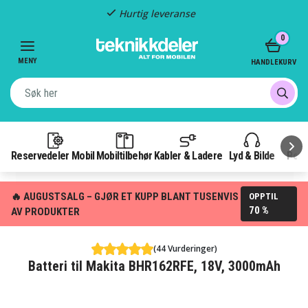
Hurtig leveranse
Item
0
2
of
MENY
HANDLEKURV
3
Reservedeler Mobil
Mobiltilbehør
Kabler & Ladere
Lyd & Bilde
Pow
🔥 AUGUSTSALG – GJØR ET KUPP BLANT TUSENVIS
OPPTIL
70 %
AV PRODUKTER
(44 Vurderinger)
Batteri til Makita BHR162RFE, 18V, 3000mAh