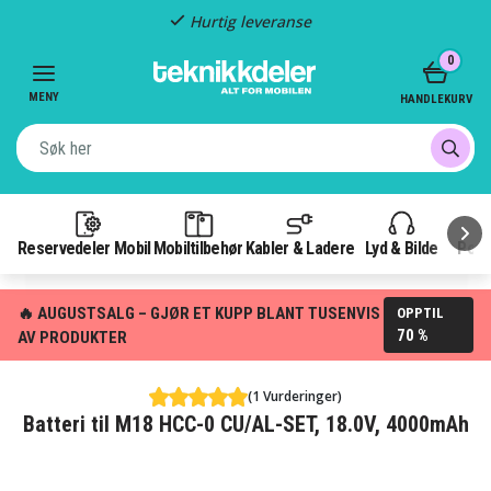
Hurtig leveranse
Item
0
2
of
MENY
HANDLEKURV
3
Reservedeler Mobil
Mobiltilbehør
Kabler & Ladere
Lyd & Bilde
Pow
🔥 AUGUSTSALG – GJØR ET KUPP BLANT TUSENVIS
OPPTIL
70 %
AV PRODUKTER
(1 Vurderinger)
Batteri til M18 HCC-0 CU/AL-SET, 18.0V, 4000mAh