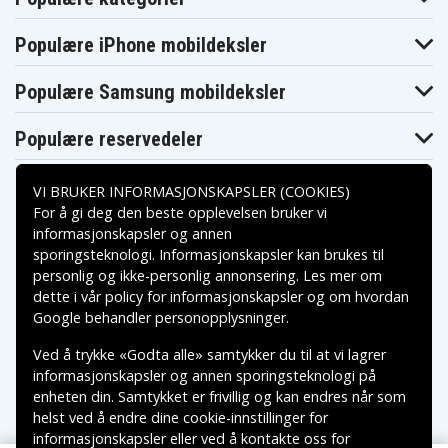
M18 BJS-402C
M18 BLDD
M18 BLDD-0
M18 BLDD-202C
M18 BLDD-402C
M18 BLHPT
Populære iPhone mobildeksler
M18 BLHPT-
M18 BLHPT-
M18 BLHPT-
202C
202C M-SET
202C TH-SET
M18 BLHPT-
M18 BLHPT-
Populære Samsung mobildeksler
M18 BLID
202C U-SET
202C V-SET
M18 BLID-0
M18 BLID-402C
M18 BLPD
Populære reservedeler
M18 BLPD-0
M18 BLPD-202C
M18 BLPD-402C
M18 BLPP2A-
M18 BLPP2A
M18 BLPP2B
402C
M18 BLPP2B-
M18 BLPXPL-
VI BRUKER INFORMASJONSKAPSLER (COOKIES)
M18 BLPXPL
502C
502C
For å gi deg den beste opplevelsen bruker vi
M18 BMS12
M18 BMS12-0
M18 BMS20
informasjonskapsler og annen
M18 BMS20-0
M18 BMT
M18 BMT-0
sporingsteknologi. Informasjonskapsler kan brukes til
Betalingsalternativer
M18 BMT-421C
M18 BP
M18 BP-0
personlig og ikke-personlig annonsering. Les mer om
M18 BP-402C
M18 BPD
M18 BPD-0
dette i vår
policy for informasjonskapsler
og om hvordan
M18 BPD-202C
M18 BPD-402C
M18 BPP2C
Leveringsalternativer
Google behandler personopplysninger
.
M18 BPP2C-402C
M18 BPP2D
M18 BPP2D-402C
M18 BRAID
M18 BRAID-0
M18 BRAIW
Ved å trykke «Godta alle» samtykker du til at vi lagrer
M18 BRAIW-0
M18 BSX
M18 BSX-0
informasjonskapsler og annen sporingsteknologi på
M18 CAG115X-
M18 BSX-402C
M18 CAG115X
0X
enheten din. Samtykket er frivillig og kan endres når som
M18 CAG115X-
M18
M18 CAG115XPD
helst ved å endre dine cookie-innstillinger for
502X
CAG115XPD-0X
informasjonskapsler eller ved å kontakte oss for
M18