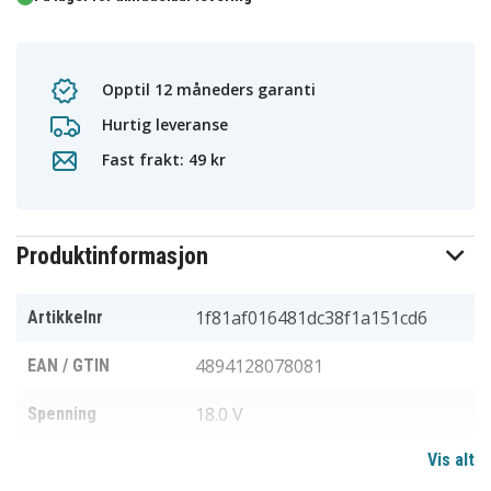
Opptil 12 måneders garanti
Hurtig leveranse
Fast frakt: 49 kr
Produktinformasjon
1f81af016481dc38f1a151cd6
Artikkelnr
4894128078081
EAN / GTIN
18.0 V
Spenning
Vis alt
Li-ion
Batteri type