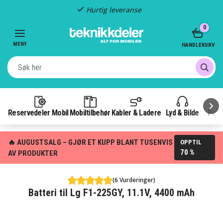
Hurtig leveranse
Item
0
2
of
MENY
HANDLEKURV
3
Reservedeler Mobil
Mobiltilbehør
Kabler & Ladere
Lyd & Bilde
Pow
🔥 AUGUSTSALG – GJØR ET KUPP BLANT TUSENVIS
OPPTIL
70 %
AV PRODUKTER
(6 Vurderinger)
Batteri til Lg F1-225GY, 11.1V, 4400 mAh