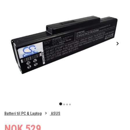
Item
1
item
item
item
item
of
0
Batteri til PC & Laptop
ASUS
1
2
3
4
NOK 529