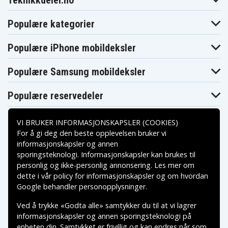
Teknikkdeler.no
Populære kategorier
Populære iPhone mobildeksler
Populære Samsung mobildeksler
Populære reservedeler
VI BRUKER INFORMASJONSKAPSLER (COOKIES)
For å gi deg den beste opplevelsen bruker vi
informasjonskapsler og annen
sporingsteknologi. Informasjonskapsler kan brukes til
Betalingsalternativer
personlig og ikke-personlig annonsering. Les mer om
dette i vår
policy for informasjonskapsler
og om hvordan
Leveringsalternativer
Google behandler personopplysninger
.
Ved å trykke «Godta alle» samtykker du til at vi lagrer
informasjonskapsler og annen sporingsteknologi på
enheten din. Samtykket er frivillig og kan endres når som