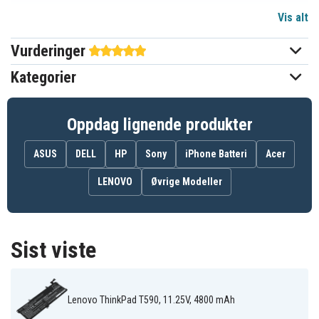
Vis alt
11,25 V
Spenning
Vurderinger
Li-Polymer
Batteri type
Kategorier
Lenovo
Passer til merke
Ja
Overladingsbeskyttelse
Oppdag lignende produkter
278,50 x 105,04 x 9,64 mm
Mål
ASUS
DELL
HP
Sony
iPhone Batteri
Acer
4800 mAh
Kapasitet
LENOVO
Øvrige Modeller
Batteriet erstatter:
02DL009
02DL010
02DL011
Sist viste
02DL012
02LD012
31CP5/88/70
5B10W13877
5B10W13907
5B10W13913
5B10W13914
L18C3P71
L18C3P72
L18L3P71
L18M3P71
L18M3P74
Lenovo ThinkPad T590, 11.25V, 4800 mAh
L18M4P73
L18M4P74
L18S3P71