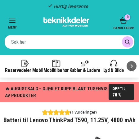
Hurtig leveranse
Item
0
2
of
MENY
HANDLEKURV
3
Reservedeler Mobil
Mobiltilbehør
Kabler & Ladere
Lyd & Bilde
Pow
🔥 AUGUSTSALG – GJØR ET KUPP BLANT TUSENVIS
OPPTIL
70 %
AV PRODUKTER
(1 Vurderinger)
Batteri til Lenovo ThinkPad T590, 11.25V, 4800 mAh