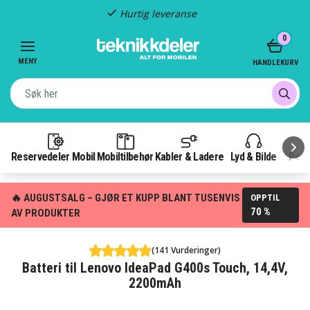
Hurtig leveranse
Item
0
2
of
MENY
HANDLEKURV
3
Reservedeler Mobil
Mobiltilbehør
Kabler & Ladere
Lyd & Bilde
Pow
🔥 AUGUSTSALG – GJØR ET KUPP BLANT TUSENVIS
OPPTIL
70 %
AV PRODUKTER
(141 Vurderinger)
Batteri til Lenovo IdeaPad G400s Touch, 14,4V,
2200mAh