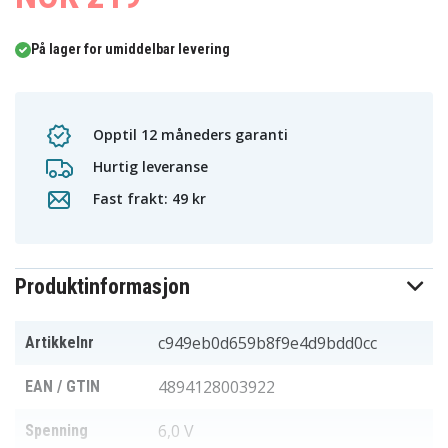
På lager for umiddelbar levering
Opptil 12 måneders garanti
Hurtig leveranse
Fast frakt: 49 kr
Produktinformasjon
c949eb0d659b8f9e4d9bdd0cc
Artikkelnr
4894128003922
EAN / GTIN
6,0 V
Spenning