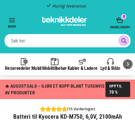
Hurtig leveranse
Item
0
2
of
MENY
HANDLEKURV
3
Reservedeler Mobil
Mobiltilbehør
Kabler & Ladere
Lyd & Bilde
Pow
🔥 AUGUSTSALG – GJØR ET KUPP BLANT TUSENVIS
OPPTIL
70 %
AV PRODUKTER
(15 Vurderinger)
Batteri til Kyocera KD-M750, 6,0V, 2100mAh