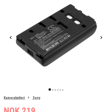
Item
1
item
item
item
item
item
item
of
0
Kamerabatteri
Sony
1
2
3
4
5
6
NOK 219