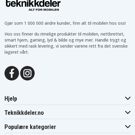
CCR-650
CCR-800
Blaupunkt
Blaupunkt
Blaupunkt CCR-806
CCR-805
CCR-808
Blaupunkt
Blaupunkt
Blaupunkt CCR-8110
CCR-810
CCR-815
Gjør som 1 000 000 andre kunder, finn alt til mobilen hos oss!
Blaupunkt
Blaupunkt
Blaupunkt CCR-8200
CCR-820
CCR-830
Hos oss finner du rimelige produkter til mobilen, nettbrettet,
Blaupunkt
Blaupunkt
Blaupunkt CCR-840
smart hjem, gaming, lyd & bilde og mye mer. Handle trygt og
CCR-835
CCR-850
sikkert med rask levering, vi sender varene rett fra det svenske
Blaupunkt
Blaupunkt
Blaupunkt CCR-877
CCR-8500
CCR-880H
lageret vårt.
Blaupunkt
Blaupunkt
Blaupunkt CCR-900
CCR-890H
CCR-9004
Blaupunkt
Blaupunkt
Blaupunkt CCR550
CCR540
CCR570
Blaupunkt
Blaupunkt
Blaupunkt CCR650S
CCR650
CCR680
Blaupunkt
Blaupunkt
Blaupunkt CCR805
CCR800
CCR806
Blaupunkt
Blaupunkt
Blaupunkt
Hjelp
CCR808
CCR808HIFI
CCR810
Blaupunkt
Blaupunkt
Blaupunkt CCR815
CCR8110
CCR820
Teknikkdeler.no
Blaupunkt
Blaupunkt
Blaupunkt CCR830
CCR8200
CCR830HIFI
Populære kategorier
Blaupunkt
Blaupunkt
Blaupunkt
CCR835
CCR835HIFI
CCR840HIFI