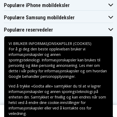
Blaupunkt
Blaupunkt
Blaupunkt CCR8500
Populære iPhone mobildeksler
CCR850
CCR877
Blaupunkt
Blaupunkt
Blaupunkt CCR880H
CCR880
CCR890H
Populære Samsung mobildeksler
Blaupunkt
Blaupunkt
Blaupunkt CR-4300
CCR9004
CR-4400
Blaupunkt
Blaupunkt
Populære reservedeler
Blaupunkt CR-4700
CR-4500
CR-550
Blaupunkt
Blaupunkt
Blaupunkt CR-5500S
CR-5500
CR-6200
VI BRUKER INFORMASJONSKAPSLER (COOKIES)
Blaupunkt
Blaupunkt
Blaupunkt CR-8100
CR-6200S
CR-8110
For å gi deg den beste opplevelsen bruker vi
Blaupunkt
Blaupunkt
informasjonskapsler og annen
Blaupunkt CR-8210
CR-8200
CR-8250
sporingsteknologi. Informasjonskapsler kan brukes til
Betalingsalternativer
Blaupunkt
Blaupunkt
Blaupunkt CR-8350
personlig og ikke-personlig annonsering. Les mer om
CR-8300
CR-8400
Blaupunkt
Blaupunkt
dette i vår
policy for informasjonskapsler
og om hvordan
Blaupunkt CR-8600
CR-8500
CR-8700
Leveringsalternativer
Google behandler personopplysninger
.
Blaupunkt
Blaupunkt
Blaupunkt CR4400
CR4300
CR4500
Ved å trykke «Godta alle» samtykker du til at vi lagrer
Blaupunkt
Blaupunkt
Blaupunkt CR550
informasjonskapsler og annen sporingsteknologi på
CR4700
CR5500
Blaupunkt
Blaupunkt
enheten din. Samtykket er frivillig og kan endres når som
Blaupunkt CR6200
CR5500S
CR6200S
helst ved å endre dine cookie-innstillinger for
Blaupunkt
Blaupunkt
Blaupunkt CR8010
informasjonskapsler eller ved å kontakte oss for
CR8000
CR8080
veiledning.
Blaupunkt
Blaupunkt
Copyright © 2026, Spares Nordic AB
Blaupunkt CR8110