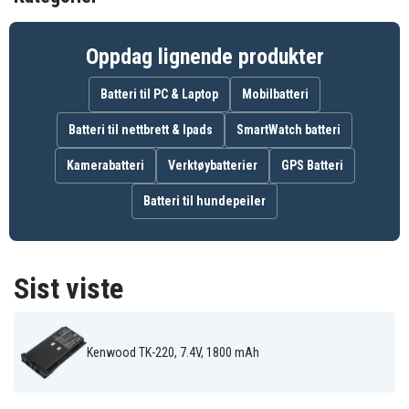
Ja
Overladingsbeskyttelse
Oppdag lignende produkter
111,00 x 57,78 x 17,52 mm
Mål
Batteri til PC & Laptop
Mobilbatteri
1800 mAh
Kapasitet
Batteri til nettbrett & Ipads
SmartWatch batteri
Kamerabatteri
Verktøybatterier
GPS Batteri
Batteriet erstatter:
PB-13
PB-13H
PB-14
Batteri til hundepeiler
PB-15
PB-17
PB-18
Sist viste
Batteriet er kompatibelt med følgende produkter:
Kenwood TH-
Kenwood TH-
Kenwood TH-27
26AT
27A
Kenwood TH-
Kenwood TH-
Kenwood TH-28
28A
45AT
Kenwood TK-220, 7.4V, 1800 mAh
Kenwood TH-
Kenwood TH-
Kenwood TH-47
46AT
47A
Kenwood TH-
Kenwood TH-
Kenwood TH-48