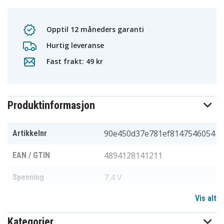
Opptil 12 måneders garanti
Hurtig leveranse
Fast frakt: 49 kr
Produktinformasjon
90e450d37e781ef8147546054
Artikkelnr
4894128141211
EAN / GTIN
7,4 V
Spenning
Vis alt
Li-ion
Batteri type
Kategorier
Kenwood
Passer til merke