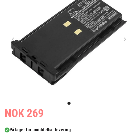
Item
1
item
NOK 269
of
0
1
På lager for umiddelbar levering