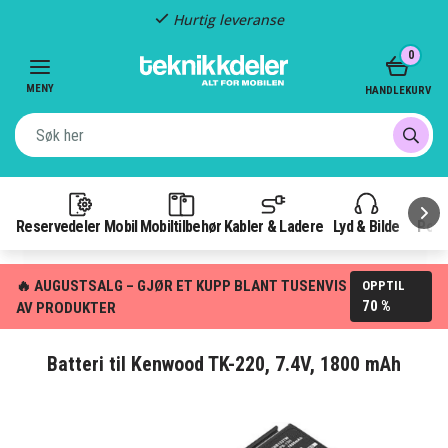
Hurtig leveranse
Item
0
2
of
MENY
HANDLEKURV
3
Reservedeler Mobil
Mobiltilbehør
Kabler & Ladere
Lyd & Bilde
Pow
🔥 AUGUSTSALG – GJØR ET KUPP BLANT TUSENVIS
OPPTIL
70 %
AV PRODUKTER
Batteri til Kenwood TK-220, 7.4V, 1800 mAh