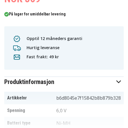
På lager for umiddelbar levering
Opptil 12 måneders garanti
Hurtig leveranse
Fast frakt: 49 kr
Produktinformasjon
b6d8045e7f15842b8b879b328
Artikkelnr
6,0 V
Spenning
Ni-MH
Batteri type