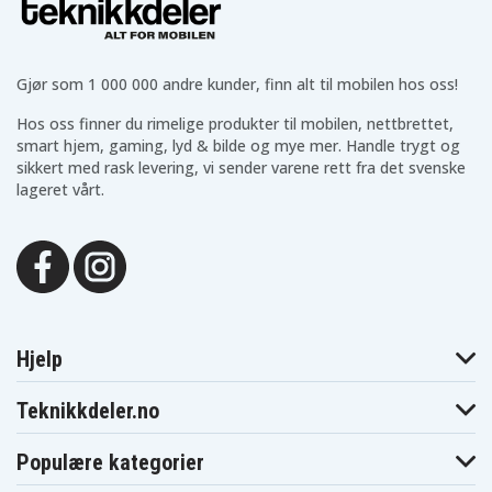
Blaupunkt
Blaupunkt
Blaupunkt CR8000
CR6200
CR6200S
Blaupunkt
Blaupunkt
Blaupunkt CR8100
CR8010
CR8080
Blaupunkt
Blaupunkt
Gjør som 1 000 000 andre kunder, finn alt til mobilen hos oss!
Blaupunkt CR8210
CR8110
CR8200
Blaupunkt
Blaupunkt
Hos oss finner du rimelige produkter til mobilen, nettbrettet,
Blaupunkt CR8350
CR8250
CR8300
smart hjem, gaming, lyd & bilde og mye mer. Handle trygt og
Blaupunkt
Blaupunkt
Blaupunkt CR8500
sikkert med rask levering, vi sender varene rett fra det svenske
CR8400
CR8400HIFI
lageret vårt.
Blaupunkt
Blaupunkt
Blaupunkt CR8600H
CR8500H
CR8600
Blaupunkt
Blaupunkt
Blaupunkt CRHI8
CR8700H
CR8800H
Blaupunkt
Blaupunkt
Blaupunkt FV845
FV835
FV836
Blaupunkt
Blaupunkt
Blaupunkt PTV77
FV876
FV895
Blaupunkt
Blaupunkt
Blaupunkt
PTV8100
PTV877
PTV877TRAVELVIDEO
Hjelp
Blaupunkt
Blaupunkt
Blaupunkt
SC625
SCR750
SCR750HIFI
JVC GR-1U
JVC GR-323U
JVC GR-AS-X760U
Teknikkdeler.no
JVC GR-AW1
JVC GR-AW1U
JVC GR-AX Series
JVC GR-AX10
JVC GR-AX100
JVC GR-AX1010U
Populære kategorier
JVC GR-AX10U
JVC GR-AX110
JVC GR-AX150
JVC GR-AX155
JVC GR-AX17
JVC GR-AX17U