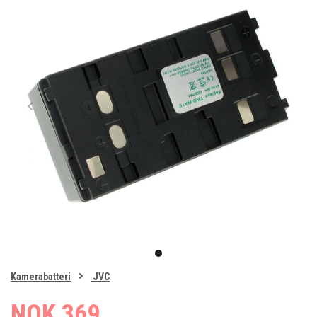
Item
1
item
of
0
Kamerabatteri
JVC
1
NOK 369