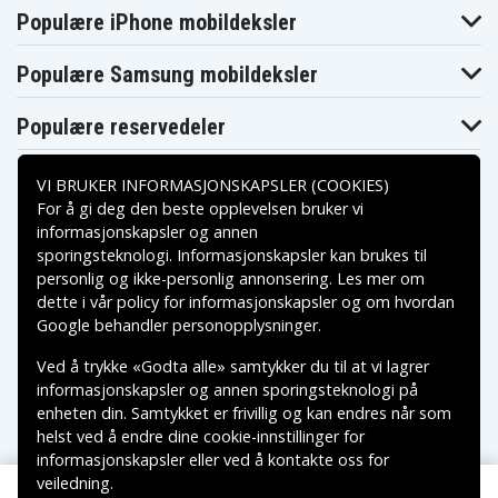
Populære iPhone mobildeksler
JVC GR-AX2
JVC GR-AX200
JVC GR-AX200U
JVC GR-
JVC GR-
JVC GR-AX210
AX201U
AX202U
Populære Samsung mobildeksler
JVC GR-
JVC GR-
JVC GR-AX230U
AX210U
AX220U
JVC GR-AX25
JVC GR-AX250
JVC GR-AX255
Populære reservedeler
JVC GR-AX25U
JVC GR-AX26U
JVC GR-AX2U
JVC GR-
JVC GR-AX30
JVC GR-AX30U
AX300U
VI BRUKER INFORMASJONSKAPSLER (COOKIES)
JVC GR-
JVC GR-AX310
JVC GR-AX33
For å gi deg den beste opplevelsen bruker vi
AX310U
JVC GR-AX33U
JVC GR-AX34U
JVC GR-AX35
informasjonskapsler og annen
JVC GR-
sporingsteknologi. Informasjonskapsler kan brukes til
JVC GR-AX35U
JVC GR-AX37
Betalingsalternativer
AX350U
personlig og ikke-personlig annonsering. Les mer om
JVC GR-AX37U
JVC GR-AX400
JVC GR-AX400U
dette i vår
policy for informasjonskapsler
og om hvordan
JVC GR-
JVC GR-
JVC GR-AX410
Leveringsalternativer
AX401U
AX404U
Google behandler personopplysninger
.
JVC GR-
JVC GR-
JVC GR-AX430U
AX410U
AX420U
Ved å trykke «Godta alle» samtykker du til at vi lagrer
JVC GR-AX46U
JVC GR-AX47U
JVC GR-AX5
informasjonskapsler og annen sporingsteknologi på
JVC GR-
JVC GR-AX500
JVC GR-AX50U
enheten din. Samtykket er frivillig og kan endres når som
AX500U
helst ved å endre dine cookie-innstillinger for
JVC GR-
JVC GR-AX55
JVC GR-AX55U
AX510U
informasjonskapsler eller ved å kontakte oss for
JVC GR-AX5EG
JVC GR-AX5U
JVC GR-AX60
veiledning.
Copyright © 2026, Spares Nordic AB
JVC GR-
JVC GR-