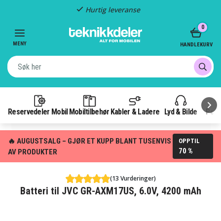
Fast frakt: 49 kr
Item
0
3
of
MENY
HANDLEKURV
3
Reservedeler Mobil
Mobiltilbehør
Kabler & Ladere
Lyd & Bilde
Pow
🔥 AUGUSTSALG – GJØR ET KUPP BLANT TUSENVIS
OPPTIL
70 %
AV PRODUKTER
(13 Vurderinger)
Batteri til JVC GR-AXM17US, 6.0V, 4200 mAh