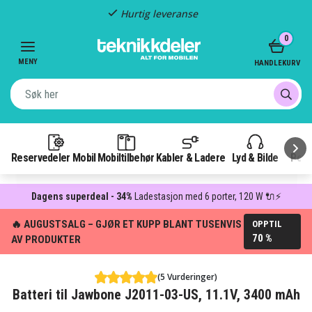
Hurtig leveranse
Item
0
2
of
MENY
HANDLEKURV
3
Reservedeler Mobil
Mobiltilbehør
Kabler & Ladere
Lyd & Bilde
Pow
Dagens superdeal - 34%
Ladestasjon med 6 porter, 120 W 🔌⚡
🔥 AUGUSTSALG – GJØR ET KUPP BLANT TUSENVIS
OPPTIL
70 %
AV PRODUKTER
(5 Vurderinger)
Batteri til Jawbone J2011-03-US, 11.1V, 3400 mAh