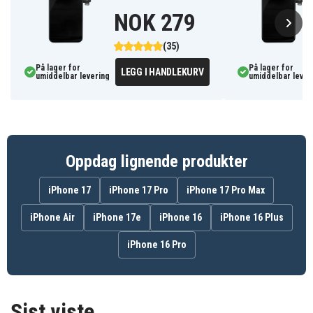
ytre påvirkning.
NOK 279
AAAINCELLIP-11P
Artikkelnr
(35)
På lager for
8721428061184
På lager for
EAN / GTIN
LEGG I HANDLEKURV
umiddelbar levering
umiddelbar lever
Display/Skjerm
Produkttype
Oppdag lignende produkter
iPhone 17
iPhone 17 Pro
iPhone 17 Pro Max
iPhone Air
iPhone 17e
iPhone 16
iPhone 16 Plus
iPhone 16 Pro
Sist viste