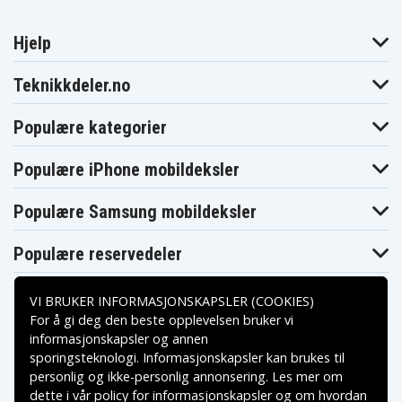
Hjelp
Teknikkdeler.no
Populære kategorier
Populære iPhone mobildeksler
Populære Samsung mobildeksler
Populære reservedeler
VI BRUKER INFORMASJONSKAPSLER (COOKIES)
For å gi deg den beste opplevelsen bruker vi
informasjonskapsler og annen
sporingsteknologi. Informasjonskapsler kan brukes til
Betalingsalternativer
personlig og ikke-personlig annonsering. Les mer om
dette i vår
policy for informasjonskapsler
og om hvordan