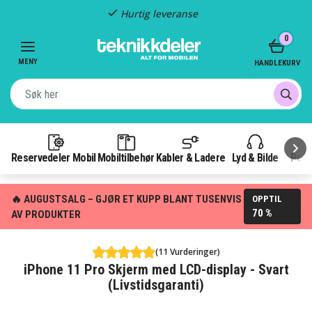
Hurtig leveranse
Item
0
2
of
MENY
HANDLEKURV
3
Reservedeler Mobil
Mobiltilbehør
Kabler & Ladere
Lyd & Bilde
Pow
🔥 AUGUSTSALG – GJØR ET KUPP BLANT TUSENVIS
OPPTIL
70 %
AV PRODUKTER
(11 Vurderinger)
iPhone 11 Pro Skjerm med LCD-display - Svart
(Livstidsgaranti)