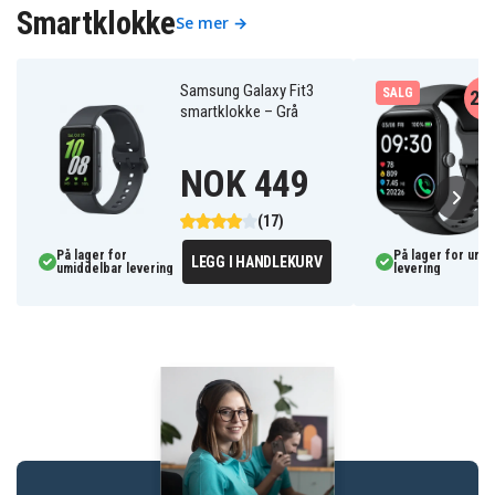
Smartklokke
Se mer →
Samsung Galaxy Fit3
SALG
20
smartklokke – Grå
NOK 449
(17)
På lager for
På lager for umi
LEGG I HANDLEKURV
umiddelbar levering
levering