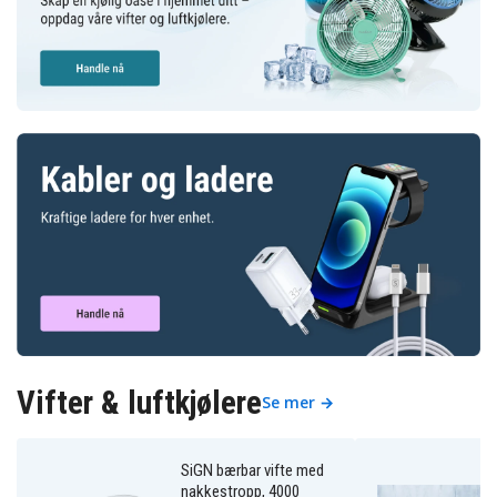
Vifter & luftkjølere
Se mer →
SiGN bærbar vifte med
nakkestropp, 4000