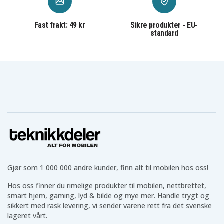
Hodetelefoner etter ditt behov
Fast frakt: 49 kr
Sikre produkter - EU-
Vi tilbyr et stort utvalg av
hodetelefoner
som AirPods,
standard
Galaxy Buds og mange prisgunstige alternativer.
Uansett om du vil ha trådløse eller kablede
hodetelefoner i ulike størrelser og til forskjellige
bruksområder, finner du dem hos oss.
Teknikk til hverdagen
I tillegg har vi teknikk til hverdagsbruk som
powerbanks
,
batterier
,
belysning
,
kabler
og mye mer
som gjør hverdagen enklere.
Teknikkdelers gode omtaler og vurderinger
Gjør som 1 000 000 andre kunder, finn alt til mobilen hos oss!
Vi hos Teknikkdeler er stolte av våre gode omtaler og
Hos oss finner du rimelige produkter til mobilen, nettbrettet,
vurderinger på Trustpilot, Google og andre
smart hjem, gaming, lyd & bilde og mye mer. Handle trygt og
plattformer. Du får trygg betaling, fast fraktpris og
sikkert med rask levering, vi sender varene rett fra det svenske
rask levering fra vårt lager.
lageret vårt.