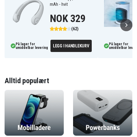
mAh - hvit
NOK 329
(62)
På lager for
På lager for
LEGG I HANDLEKURV
umiddelbar levering
umiddelbar lever
Alltid populært