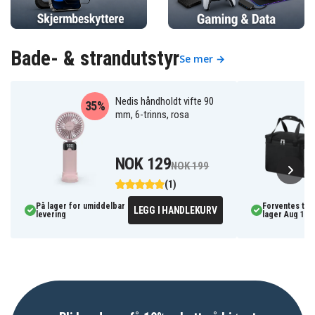
Bade- & strandutstyr
Se mer →
Nedis håndholdt vifte 90
35%
mm, 6-trinns, rosa
NOK 129
NOK 199
(1)
På lager for umiddelbar
Forventes til
LEGG I HANDLEKURV
levering
lager Aug 11, 