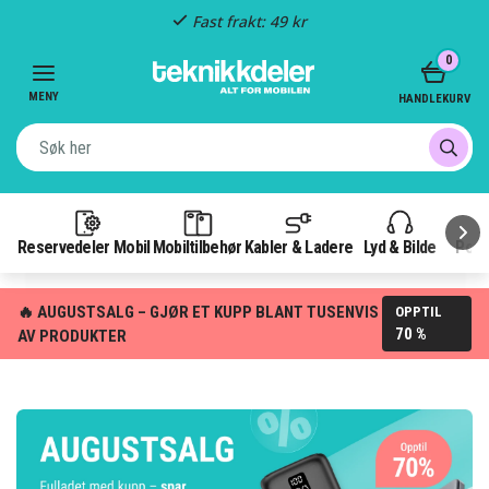
Fast frakt: 49 kr
Item
0
3
of
MENY
HANDLEKURV
3
Reservedeler Mobil
Mobiltilbehør
Kabler & Ladere
Lyd & Bilde
Pow
🔥 AUGUSTSALG – GJØR ET KUPP BLANT TUSENVIS
OPPTIL
70 %
AV PRODUKTER