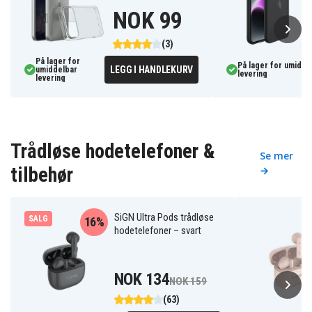
NOK 99
(3)
På lager for
På lager for umidde
LEGG I HANDLEKURV
umiddelbar
levering
levering
Trådløse hodetelefoner &
Se mer
tilbehør
→
SiGN Ultra Pods trådløse
SALG
16%
hodetelefoner – svart
NOK 134
NOK 159
(63)