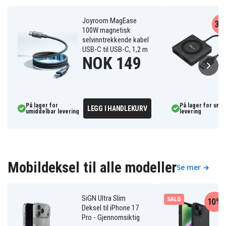
Joyroom MagEase
32
100W magnetisk
selvinntrekkende kabel
USB-C til USB-C, 1,2 m
NOK 149
På lager for
På lager for umi
LEGG I HANDLEKURV
umiddelbar levering
levering
Mobildeksel til alle modeller
Se mer →
SiGN Ultra Slim
SALG
10%
Deksel til iPhone 17
Pro - Gjennomsiktig