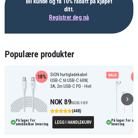
Bli kunde og få 10% rabatt på kjøpet
ditt.
Registrer deg nå
Populære produkter
SiGN hurtigladekabel
SALG
18%
2
USB-C til USB-C 60W,
3A, 2m USB-C PD - Hvit
NOK 89
NOK 109
(448)
På lager for
På lager for um
LEGG I HANDLEKURV
umiddelbar levering
levering