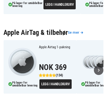
På lager for umiddelbar
På lager for
LEGG I HANDLEKURV
levering
umiddelbar le
Apple AirTag & tilbehør
Se mer →
Apple Airtag 1-pakning
NOK 369
(134)
På lager for
På lager for
LEGG I HANDLEKURV
umiddelbar levering
umiddelbar lever